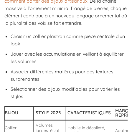
comment porter des bijoux artisanaux
. De la chaîne
massive à l’ornement minimal frangé de pierres, chaque
élément contribue à un nouveau langage ornemental où
la pluralité des voix se fait entendre.
Choisir un collier plastron comme pièce centrale d’un
look
Jouer avec les accumulations en veillant à équilibrer
les volumes
Associer différentes matières pour des textures
surprenantes
Sélectionner des bijoux modifiables pour varier les
styles
MARQU
BIJOU
STYLE 2025
CARACTÉRISTIQUES
REPRÉS
Volumes
Collier
Habille le décolleté,
larges, éclat
Agatha,