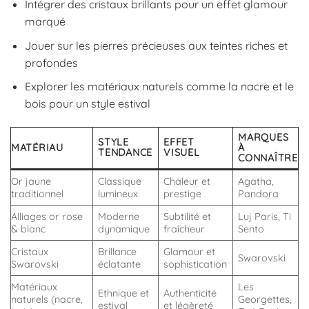
Intégrer des cristaux brillants pour un effet glamour
marqué
Jouer sur les pierres précieuses aux teintes riches et
profondes
Explorer les matériaux naturels comme la nacre et le
bois pour un style estival
MARQUES
STYLE
EFFET
MATÉRIAU
À
TENDANCE
VISUEL
CONNAÎTRE
Or jaune
Classique
Chaleur et
Agatha,
traditionnel
lumineux
prestige
Pandora
Alliages or rose
Moderne
Subtilité et
Luj Paris, Ti
& blanc
dynamique
fraîcheur
Sento
Cristaux
Brillance
Glamour et
Swarovski
Swarovski
éclatante
sophistication
Matériaux
Les
Ethnique et
Authenticité
naturels (nacre,
Georgettes,
estival
et légèreté