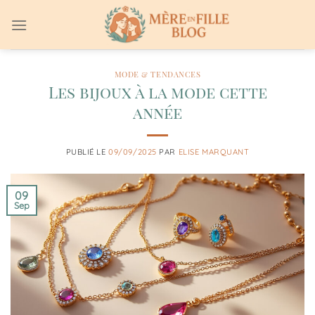
Passer
au
contenu
MODE & TENDANCES
Les bijoux à la mode cette
année
PUBLIÉ LE
09/09/2025
PAR
ELISE MARQUANT
09
Sep