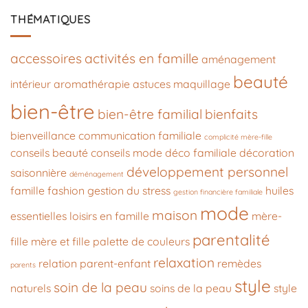
THÉMATIQUES
accessoires
activités en famille
aménagement
beauté
intérieur
aromathérapie
astuces maquillage
bien-être
bien-être familial
bienfaits
bienveillance
communication familiale
complicité mère-fille
conseils beauté
conseils mode
déco familiale
décoration
développement personnel
saisonnière
déménagement
famille
fashion
gestion du stress
huiles
gestion financière familiale
mode
maison
essentielles
loisirs en famille
mère-
parentalité
fille
mère et fille
palette de couleurs
relaxation
relation parent-enfant
remèdes
parents
style
soin de la peau
naturels
soins de la peau
style