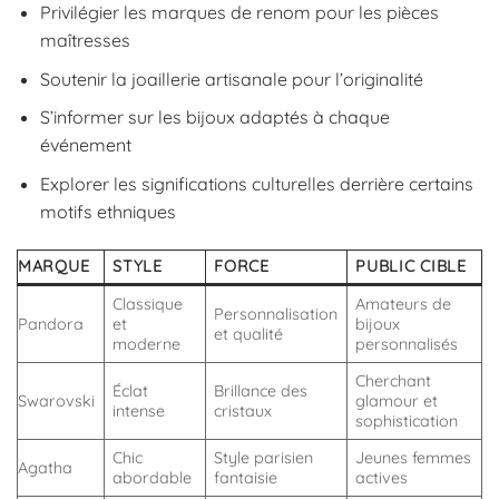
Privilégier les marques de renom pour les pièces
maîtresses
Soutenir la joaillerie artisanale pour l’originalité
S’informer sur les bijoux adaptés à chaque
événement
Explorer les significations culturelles derrière certains
motifs ethniques
MARQUE
STYLE
FORCE
PUBLIC CIBLE
Classique
Amateurs de
Personnalisation
Pandora
et
bijoux
et qualité
moderne
personnalisés
Cherchant
Éclat
Brillance des
Swarovski
glamour et
intense
cristaux
sophistication
Chic
Style parisien
Jeunes femmes
Agatha
abordable
fantaisie
actives