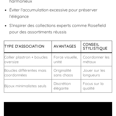
harmonieux
Éviter l’accumulation excessive pour préserver
l’élégance
S’inspirer des collections experts comme Rosefield
pour des assortiments réussis
CONSEIL
TYPE D’ASSOCIATION
AVANTAGES
STYLISTIQUE
Collier plastron + boucles
Force visuelle,
Coordonner les
oversize
unité
métaux
Boucles différentes mais
Originalité
Jouer sur les
coordonnées
sans chaos
longueurs
Discrétion
Focus sur la
Bijoux minimalistes seuls
élégante
qualité