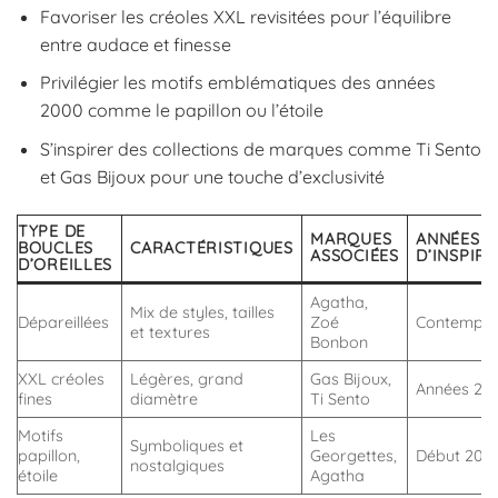
Favoriser les créoles XXL revisitées pour l’équilibre
entre audace et finesse
Privilégier les motifs emblématiques des années
2000 comme le papillon ou l’étoile
S’inspirer des collections de marques comme Ti Sento
et Gas Bijoux pour une touche d’exclusivité
TYPE DE
MARQUES
ANNÉES
BOUCLES
CARACTÉRISTIQUES
ASSOCIÉES
D’INSPIR
D’OREILLES
Agatha,
Mix de styles, tailles
Dépareillées
Zoé
Contempor
et textures
Bonbon
XXL créoles
Légères, grand
Gas Bijoux,
Années 20
fines
diamètre
Ti Sento
Motifs
Les
Symboliques et
papillon,
Georgettes,
Début 200
nostalgiques
étoile
Agatha