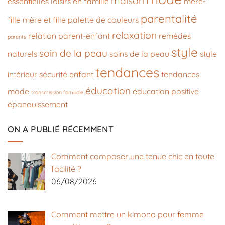
maison
essentielles
loisirs en famille
mère-
parentalité
fille
mère et fille
palette de couleurs
relaxation
relation parent-enfant
remèdes
parents
style
soin de la peau
naturels
soins de la peau
style
tendances
intérieur
sécurité enfant
tendances
éducation
mode
éducation positive
transmission familiale
épanouissement
ON A PUBLIÉ RÉCEMMENT
Comment composer une tenue chic en toute
facilité ?
06/08/2026
Comment mettre un kimono pour femme