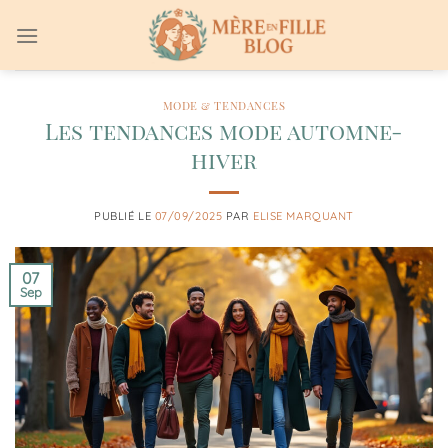
Passer
au
contenu
MODE & TENDANCES
Les tendances mode automne-
hiver
PUBLIÉ LE
07/09/2025
PAR
ELISE MARQUANT
07
Sep