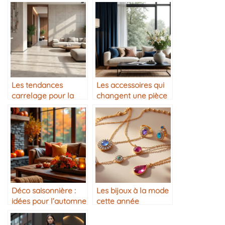
Les tendances
Les accessoires qui
carrelage pour la
changent une pièce
maison
Déco saisonnière :
Les bijoux à la mode
idées pour l’automne
cette année