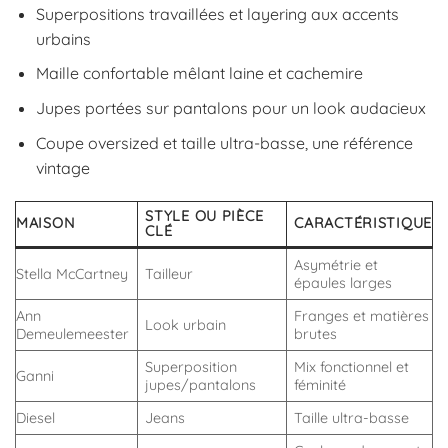
Superpositions travaillées et layering aux accents
urbains
Maille confortable mêlant laine et cachemire
Jupes portées sur pantalons pour un look audacieux
Coupe oversized et taille ultra-basse, une référence
vintage
STYLE OU PIÈCE
MAISON
CARACTÉRISTIQUE
CLÉ
Asymétrie et
Stella McCartney
Tailleur
épaules larges
Ann
Franges et matières
Look urbain
Demeulemeester
brutes
Superposition
Mix fonctionnel et
Ganni
jupes/pantalons
féminité
Diesel
Jeans
Taille ultra-basse