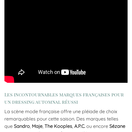
Les incontournables marques françaises pour
un dressing automnal réussi
La scène mode française offre une pléiade de choix
remarquables pour cette saison. Des marques telles
que
Sandro
,
Maje
,
The Kooples
,
A.P.C.
ou encore
Sézane