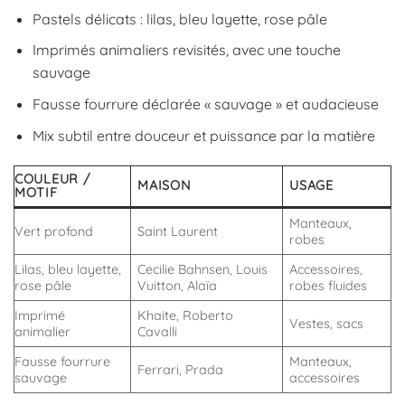
Pastels délicats : lilas, bleu layette, rose pâle
Imprimés animaliers revisités, avec une touche
sauvage
Fausse fourrure déclarée « sauvage » et audacieuse
Mix subtil entre douceur et puissance par la matière
COULEUR /
MAISON
USAGE
MOTIF
Manteaux,
Vert profond
Saint Laurent
robes
Lilas, bleu layette,
Cecilie Bahnsen, Louis
Accessoires,
rose pâle
Vuitton, Alaïa
robes fluides
Imprimé
Khaite, Roberto
Vestes, sacs
animalier
Cavalli
Fausse fourrure
Manteaux,
Ferrari, Prada
sauvage
accessoires