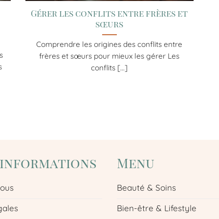
Gérer les conflits entre frères et
sœurs
Comprendre les origines des conflits entre
s
frères et sœurs pour mieux les gérer Les
s
conflits [...]
'informations
Menu
nous
Beauté & Soins
gales
Bien-être & Lifestyle