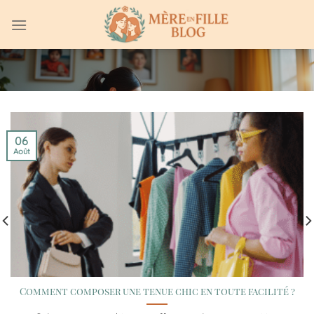
Passer
au
contenu
06
Août
Comment composer une tenue chic en toute facilité ?