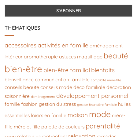
THÉMATIQUES
accessoires
activités en famille
aménagement
beauté
intérieur
aromathérapie
astuces maquillage
bien-être
bien-être familial
bienfaits
bienveillance
communication familiale
complicité mère-fille
conseils beauté
conseils mode
déco familiale
décoration
développement personnel
saisonnière
déménagement
famille
fashion
gestion du stress
huiles
gestion financière familiale
mode
maison
essentielles
loisirs en famille
mère-
parentalité
fille
mère et fille
palette de couleurs
relaxation
relation parent-enfant
remèdes