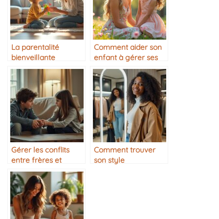
La parentalité
Comment aider son
bienveillante
enfant à gérer ses
expliquée
émotions
simplement
Gérer les conflits
Comment trouver
entre frères et
son style
sœurs
vestimentaire