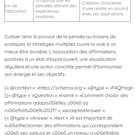
Croyance que les
Création consciente
Loi de
pensées attirent des
d’une réalité en accord
l’attraction
expériences
avec ses aspirations.
similaires.
Cultiver ainsi le pouvoir de la pensée au travers de
pratiques et stratégies multiples ouvre la voie à un
mieux-être durable. L’association des affirmations
positives à un état d’esprit ouvert, une visualisation
régulière et une action concrète permet d’harmoniser
son énergie et ses objectifs.
{« @context »: »https://schema.org », »@type »: »FAQPage »,
[{« @type »: »Question », »name »: »Comment choisir des
affirmations adaptu00e9es u00e0 sa
ru00e9alitu00e9u202f? », »acceptedAnswer »:
{« @type »: »Answer », »text »: »Il est important de
su00e9lectionner des affirmations qui correspondent
u00e0 ses valeurs et u00e0 un niveau cru00e9dible