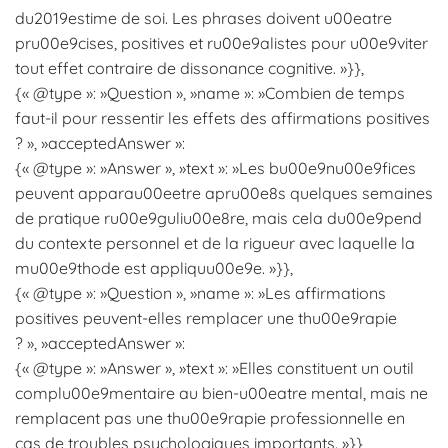
du2019estime de soi. Les phrases doivent u00eatre
pru00e9cises, positives et ru00e9alistes pour u00e9viter
tout effet contraire de dissonance cognitive. »}},
{« @type »: »Question », »name »: »Combien de temps
faut-il pour ressentir les effets des affirmations positives
? », »acceptedAnswer »:
{« @type »: »Answer », »text »: »Les bu00e9nu00e9fices
peuvent apparau00eetre apru00e8s quelques semaines
de pratique ru00e9guliu00e8re, mais cela du00e9pend
du contexte personnel et de la rigueur avec laquelle la
mu00e9thode est appliquu00e9e. »}},
{« @type »: »Question », »name »: »Les affirmations
positives peuvent-elles remplacer une thu00e9rapie
? », »acceptedAnswer »:
{« @type »: »Answer », »text »: »Elles constituent un outil
complu00e9mentaire au bien-u00eatre mental, mais ne
remplacent pas une thu00e9rapie professionnelle en
cas de troubles psychologiques importants. »}},