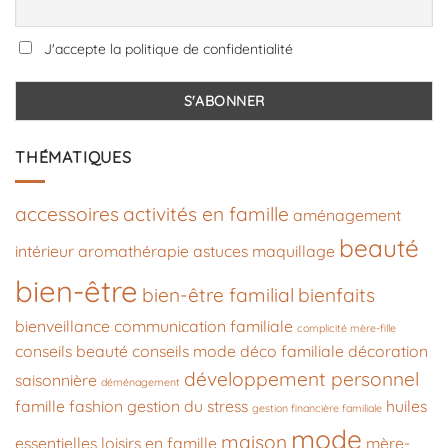
J'accepte la politique de confidentialité
THÉMATIQUES
accessoires
activités en famille
aménagement
beauté
intérieur
aromathérapie
astuces maquillage
bien-être
bien-être familial
bienfaits
bienveillance
communication familiale
complicité mère-fille
conseils beauté
conseils mode
déco familiale
décoration
développement personnel
saisonnière
déménagement
famille
fashion
gestion du stress
huiles
gestion financière familiale
mode
maison
essentielles
loisirs en famille
mère-