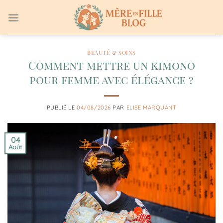
Passer
au
contenu
BEAUTÉ & SOINS
Comment mettre un kimono
pour femme avec élégance ?
PUBLIÉ LE
04/08/2026
PAR
ELISE MARQUANT
04
Août