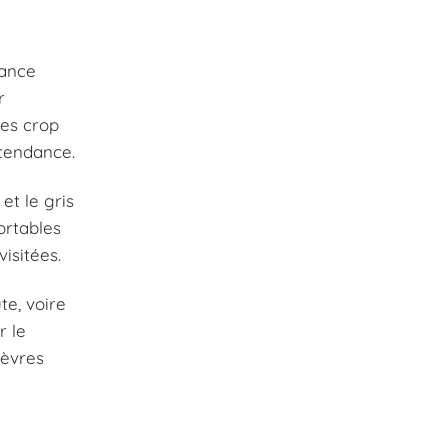
gance
r
des crop
 tendance.
et le gris
ortables
isitées.
te, voire
r le
lèvres