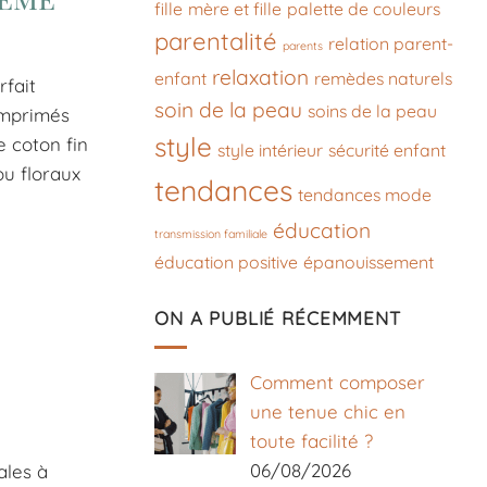
fille
mère et fille
palette de couleurs
parentalité
relation parent-
parents
relaxation
enfant
remèdes naturels
rfait
soin de la peau
soins de la peau
 imprimés
style
e coton fin
style intérieur
sécurité enfant
ou floraux
tendances
tendances mode
éducation
transmission familiale
éducation positive
épanouissement
ON A PUBLIÉ RÉCEMMENT
Comment composer
une tenue chic en
toute facilité ?
06/08/2026
ales à