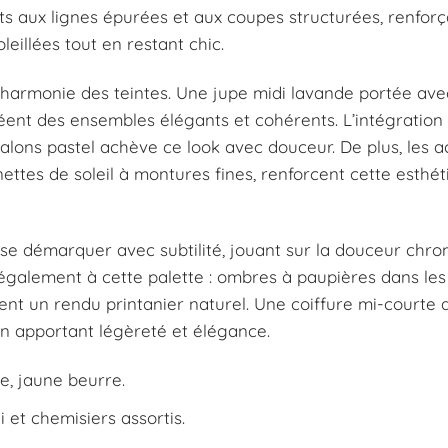
ts aux lignes épurées et aux coupes structurées, renfor
eillées tout en restant chic.
’harmonie des teintes. Une jupe midi lavande portée ave
créent des ensembles élégants et cohérents. L’intégration
lons pastel achève ce look avec douceur. De plus, les a
ettes de soleil à montures fines, renforcent cette esthé
t se démarquer avec subtilité, jouant sur la douceur chr
e également à cette palette : ombres à paupières dans l
rent un rendu printanier naturel. Une coiffure mi-courte
n apportant légèreté et élégance.
de, jaune beurre.
i et chemisiers assortis.