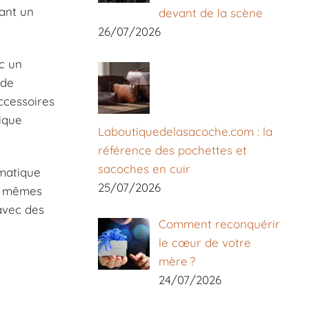
çant un
devant de la scène
26/07/2026
c un
 de
ccessoires
tique
Laboutiquedelasacoche.com : la
référence des pochettes et
sacoches en cuir
omatique
25/07/2026
es mêmes
 avec des
Comment reconquérir
le cœur de votre
mère ?
24/07/2026