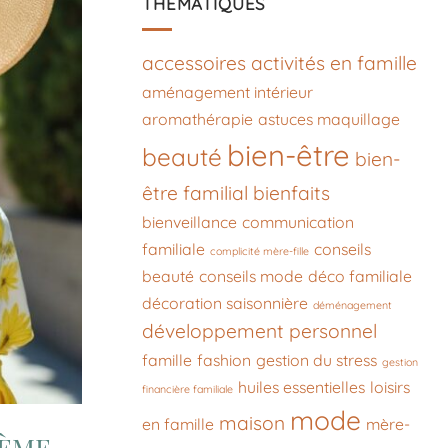
THÉMATIQUES
accessoires
activités en famille
aménagement intérieur
aromathérapie
astuces maquillage
bien-être
beauté
bien-
être familial
bienfaits
bienveillance
communication
familiale
conseils
complicité mère-fille
beauté
conseils mode
déco familiale
décoration saisonnière
déménagement
développement personnel
famille
fashion
gestion du stress
gestion
huiles essentielles
loisirs
financière familiale
mode
maison
en famille
mère-
hème