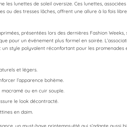
 les lunettes de soleil oversize. Ces lunettes, associées
ou des tresses lâches, offrent une allure à la fois libre
primées, présentées lors des dernières Fashion Weeks, 
que pour un événement plus formel en soirée. L’associat
t un style polyvalent réconfortant pour les promenades e
aturels et légers.
enforcer l’apparence bohème.
en macramé ou en cuir souple.
assure le look décontracté.
ttines en daim.
isance, un must-have printemps-été qui s’adapte aussi b