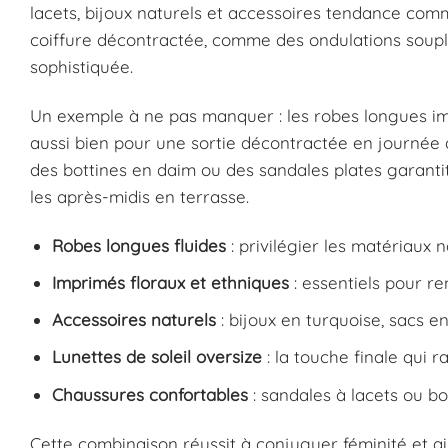
lacets, bijoux naturels et accessoires tendance comme
coiffure décontractée, comme des ondulations souples 
sophistiquée.
Un exemple à ne pas manquer : les robes longues im
aussi bien pour une sortie décontractée en journée 
des bottines en daim ou des sandales plates garanti
les après-midis en terrasse.
Robes longues fluides
: privilégier les matériaux n
Imprimés floraux et ethniques
: essentiels pour r
Accessoires naturels
: bijoux en turquoise, sacs 
Lunettes de soleil oversize
: la touche finale qui r
Chaussures confortables
: sandales à lacets ou bo
Cette combinaison réussit à conjuguer féminité et a