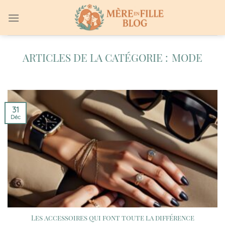
Passer
au
contenu
MODE
31
Déc
Les accessoires qui font toute la différence