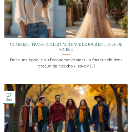
Comment transformer une tenue de jour en tenue de
soirée
Dans une époque où l’économie devient un facteur clé dans
chacun de nos choix, savoir [...]
07
Sep