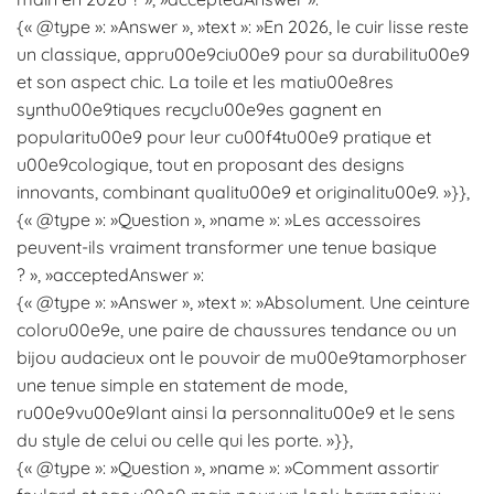
{« @type »: »Answer », »text »: »En 2026, le cuir lisse reste
un classique, appru00e9ciu00e9 pour sa durabilitu00e9
et son aspect chic. La toile et les matiu00e8res
synthu00e9tiques recyclu00e9es gagnent en
popularitu00e9 pour leur cu00f4tu00e9 pratique et
u00e9cologique, tout en proposant des designs
innovants, combinant qualitu00e9 et originalitu00e9. »}},
{« @type »: »Question », »name »: »Les accessoires
peuvent-ils vraiment transformer une tenue basique
? », »acceptedAnswer »:
{« @type »: »Answer », »text »: »Absolument. Une ceinture
coloru00e9e, une paire de chaussures tendance ou un
bijou audacieux ont le pouvoir de mu00e9tamorphoser
une tenue simple en statement de mode,
ru00e9vu00e9lant ainsi la personnalitu00e9 et le sens
du style de celui ou celle qui les porte. »}},
{« @type »: »Question », »name »: »Comment assortir