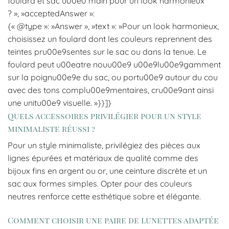
foulard et sac u00e0 main pour un look harmonieux
? », »acceptedAnswer »:
{« @type »: »Answer », »text »: »Pour un look harmonieux,
choisissez un foulard dont les couleurs reprennent des
teintes pru00e9sentes sur le sac ou dans la tenue. Le
foulard peut u00eatre nouu00e9 u00e9lu00e9gamment
sur la poignu00e9e du sac, ou portu00e9 autour du cou
avec des tons complu00e9mentaires, cru00e9ant ainsi
une unitu00e9 visuelle. »}}]}
Quels accessoires privilégier pour un style
minimaliste réussi ?
Pour un style minimaliste, privilégiez des pièces aux
lignes épurées et matériaux de qualité comme des
bijoux fins en argent ou or, une ceinture discrète et un
sac aux formes simples. Opter pour des couleurs
neutres renforce cette esthétique sobre et élégante.
Comment choisir une paire de lunettes adaptée