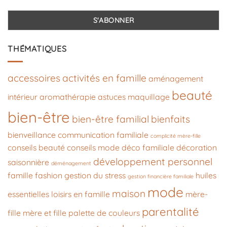
THÉMATIQUES
accessoires
activités en famille
aménagement
beauté
intérieur
aromathérapie
astuces maquillage
bien-être
bien-être familial
bienfaits
bienveillance
communication familiale
complicité mère-fille
conseils beauté
conseils mode
déco familiale
décoration
développement personnel
saisonnière
déménagement
famille
fashion
gestion du stress
huiles
gestion financière familiale
mode
maison
essentielles
loisirs en famille
mère-
parentalité
fille
mère et fille
palette de couleurs