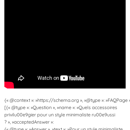
{« @context »: »https://schema.org », »@type »: »FAQPage »,
[{« @type »: »Question », »name »: »Quels accessoires
privilu00e9gier pour un style minimaliste ru00e9ussi
? », »acceptedAnswer »:
{« @type »: »Answer », »text »: »Pour un style minimaliste,