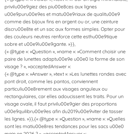
privilu00e9giez des piu00e8ces aux lignes
u00e9puru00e9es et matu00e9riaux de qualitu00e9
comme des bijoux fins en argent ou or, une ceinture
discru00e8te et un sac aux formes simples. Opter pour
des couleurs neutres renforce cette esthu00e9tique
sobre et u00e9lu00e9gante. »}},
{« @type »: »Question », »name »: »Comment choisir une
paire de lunettes adaptu00e9e u00e0 la forme de son
visage ? », »acceptedAnswer »:
{« @type »: »Answer », »text »: »Les lunettes rondes avec
pont droit, comme les pantos, conviennent
particuliu00e8rement aux visages anguleux ou
rectangulaires, car elles adoucissent les traits. Pour un
visage ovale, il faut privilu00e9gier des proportions
u00e9quilibru00e9es afin du2019u00e9viter de tasser
les lignes. »}},{« @type »: »Question », »name »: »Quelles
sont les matiu00e8res tendances pour les sacs u00e0
main en 2026 ? », »acceptedAnswer »: