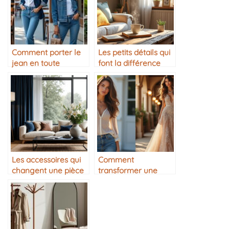
Comment porter le
Les petits détails qui
jean en toute
font la différence
occasion
dans la maison
Les accessoires qui
Comment
changent une pièce
transformer une
tenue de jour en
tenue de soirée