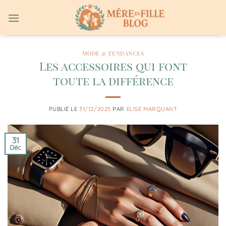
Passer
au
contenu
MODE & TENDANCES
Les accessoires qui font
toute la différence
PUBLIÉ LE
31/12/2025
PAR
ELISE MARQUANT
31
Déc