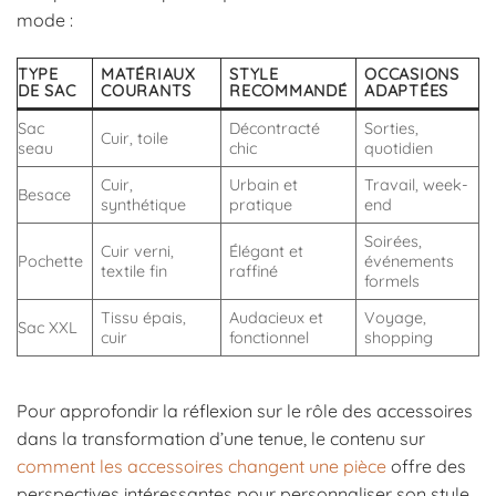
mode :
TYPE
MATÉRIAUX
STYLE
OCCASIONS
DE SAC
COURANTS
RECOMMANDÉ
ADAPTÉES
Sac
Décontracté
Sorties,
Cuir, toile
seau
chic
quotidien
Cuir,
Urbain et
Travail, week-
Besace
synthétique
pratique
end
Soirées,
Cuir verni,
Élégant et
Pochette
événements
textile fin
raffiné
formels
Tissu épais,
Audacieux et
Voyage,
Sac XXL
cuir
fonctionnel
shopping
Pour approfondir la réflexion sur le rôle des accessoires
dans la transformation d’une tenue, le contenu sur
comment les accessoires changent une pièce
offre des
perspectives intéressantes pour personnaliser son style