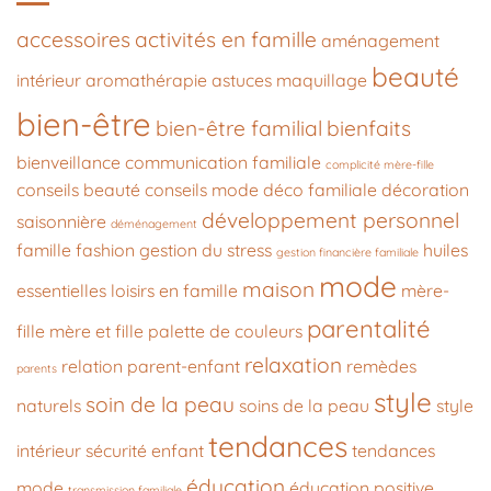
accessoires
activités en famille
aménagement
beauté
intérieur
aromathérapie
astuces maquillage
bien-être
bien-être familial
bienfaits
bienveillance
communication familiale
complicité mère-fille
conseils beauté
conseils mode
déco familiale
décoration
développement personnel
saisonnière
déménagement
famille
fashion
gestion du stress
huiles
gestion financière familiale
mode
maison
essentielles
loisirs en famille
mère-
parentalité
fille
mère et fille
palette de couleurs
relaxation
relation parent-enfant
remèdes
parents
style
soin de la peau
naturels
soins de la peau
style
tendances
intérieur
sécurité enfant
tendances
éducation
mode
éducation positive
transmission familiale