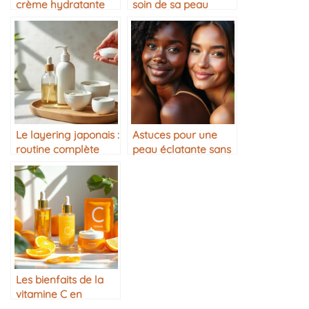
crème hydratante
soin de sa peau
selon son âge
après 30 ans
Le layering japonais :
Astuces pour une
routine complète
peau éclatante sans
expliquée
maquillage
Les bienfaits de la
vitamine C en
cosmétique