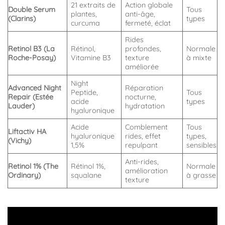
21 extraits de
Action globale
Double Serum
Tous
plantes,
anti-âge,
(Clarins)
types
curcuma
fermeté, éclat
Rides
Retinol B3 (La
Rétinol,
profondes,
Normale
Roche-Posay)
Vitamine B3
texture
à mixte
améliorée
Night
Advanced Night
Réparation
Peptide,
Tous
Repair (Estée
nocturne,
acide
types
Lauder)
hydratation
hyaluronique
Acide
Comblement
Tous
Liftactiv HA
hyaluronique
rides, effet
types,
(Vichy)
1,5%
repulpant
sensibles
Anti-rides,
Retinol 1% (The
Rétinol 1%,
Normale
amélioration
Ordinary)
squalane
à grasse
texture