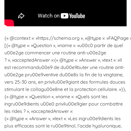
{« @context »: »https://schema.org », »@type »: »FAQPage »,
[{« @type »: »Question », »name »: »u00c0 partir de quel
u00e2ge commencer une routine anti-u00e2ge
? », »acceptedAnswer »:{« @type »: »Answer », »text »: »Il
est recommandu00e9 de du00e9buter une routine anti-
u00e2ge pru00e9ventive du00e8s la fin de la vingtaine,
vers 25-30 ans, en privilu00e9giant des formules douces
stimulant le collagu00e8ne et la protection cellulaire. »}},
{« @type »: »Question », »name »: »Quels sont les
ingru00e9dients u00e0 privilu00e9gier pour combattre
les rides ? », »acceptedAnswer »:
{« @type »: »Answer », »text »: »Les ingru00e9dients les
plus efficaces sont le ru00e9tinol, l’acide hyaluronique,