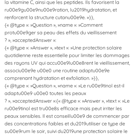
la vitamine C, ainsi que les peptides. Ils favorisent la
ru00e9gu00e9nu00e9ration, lu2019hydratation, et
renforcent la structure cutanu00e9e. »}},
{« @type »: »Question », »name »: »Comment
protu00e9ger sa peau des effets du vieillissement
? », »acceptedAnswer »:
{« @type »: »Answer », »text »: »Une protection solaire
quotidienne reste essentielle pour limiter les dommages
des rayons UV qui accu00e9lu00e8rent le vieillissement,
associu00e9e u00e0 une routine adaptu00e9e
comprenant hydratation et exfoliation. »}},
{« @type »: »Question », »name »: »Le ru00e9tinol est-il
adaptu00e9 u00e0 toutes les peaux
? », »acceptedAnswer »:{« @type »: »Answer », »text »: »Le
ru00e9tinol est tru00e8s efficace mais peut irriter les
peaux sensibles. Il est conseillu00e9 de commencer par
des concentrations faibles et du2019utiliser ce type de
su00e9rum le soir, suivi du2019une protection solaire le