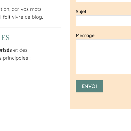
tion, car vos mots
Sujet
 fait vivre ce blog.
res
Message
orisés
et des
principales :