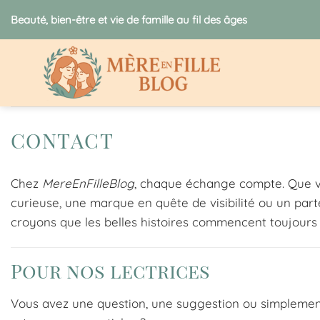
Passer
Beauté, bien-être et vie de famille au fil des âges
au
contenu
CONTACT
Chez
MereEnFilleBlog
, chaque échange compte. Que v
curieuse, une marque en quête de visibilité ou un part
croyons que les belles histoires commencent toujours
Pour nos lectrices
Vous avez une question, une suggestion ou simplement