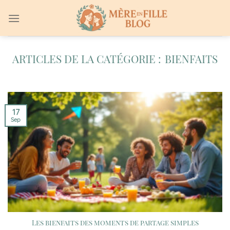
Passer
au
contenu
BIENFAITS
17
Sep
Les bienfaits des moments de partage simples