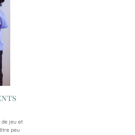
ents
 de jeu et
 être peu