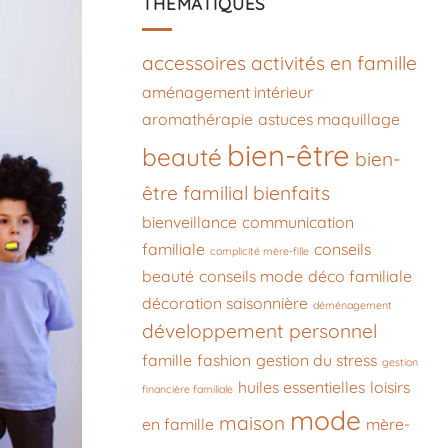
THÉMATIQUES
accessoires
activités en famille
aménagement intérieur
aromathérapie
astuces maquillage
bien-être
beauté
bien-
être familial
bienfaits
bienveillance
communication
familiale
conseils
complicité mère-fille
beauté
conseils mode
déco familiale
décoration saisonnière
déménagement
développement personnel
famille
fashion
gestion du stress
gestion
huiles essentielles
loisirs
financière familiale
mode
maison
en famille
mère-