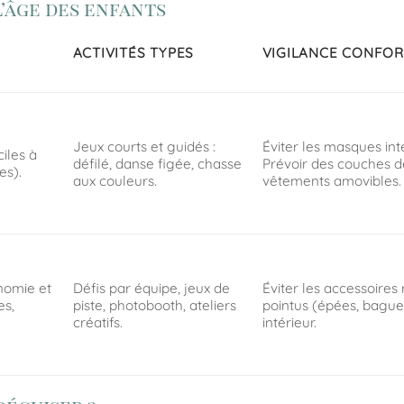
’âge des enfants
ACTIVITÉS TYPES
VIGILANCE CONFOR
Jeux courts et guidés :
Éviter les masques int
ciles à
défilé, danse figée, chasse
Prévoir des couches d
es).
aux couleurs.
vêtements amovibles.
nomie et
Défis par équipe, jeux de
Éviter les accessoires 
es,
piste, photobooth, ateliers
pointus (épées, bague
créatifs.
intérieur.