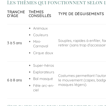
Les thèmes qui fonctionnent selon l
TRANCHE
THÈMES
TYPE DE DÉGUISEMENTS
D’ÂGE
CONSEILLÉS
Animaux
Couleurs
Souples, rapides à enfiler, fa
Mini-
3 à 5 ans
retirer (sans trop d’accessoir
Carnaval
Cirque doux
Super-héros
Explorateurs
Costumes permettant l’auto
Bal masqué
6 à 8 ans
le mouvement (capes, badg
masques légers).
Fête arc-en-
ciel