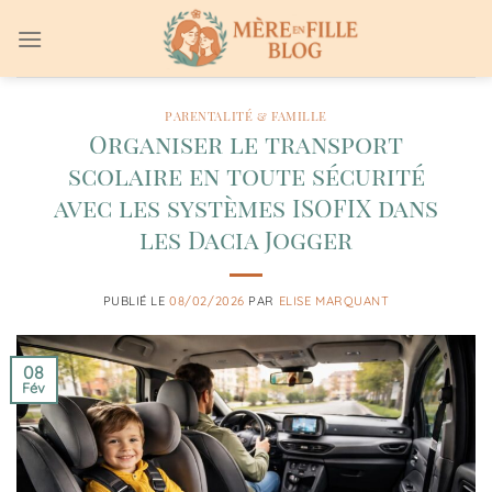
Passer
au
contenu
PARENTALITÉ & FAMILLE
Organiser le transport
scolaire en toute sécurité
avec les systèmes ISOFIX dans
les Dacia Jogger
PUBLIÉ LE
08/02/2026
PAR
ELISE MARQUANT
08
Fév