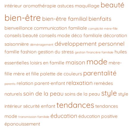
beauté
intérieur
aromathérapie
astuces maquillage
bien-être
bien-être familial
bienfaits
bienveillance
communication familiale
complicité mère-fille
conseils beauté
conseils mode
déco familiale
décoration
développement personnel
saisonnière
déménagement
famille
fashion
gestion du stress
huiles
gestion financière familiale
mode
maison
essentielles
loisirs en famille
mère-
parentalité
fille
mère et fille
palette de couleurs
relaxation
relation parent-enfant
remèdes
parents
style
soin de la peau
naturels
soins de la peau
style
tendances
intérieur
sécurité enfant
tendances
éducation
mode
éducation positive
transmission familiale
épanouissement