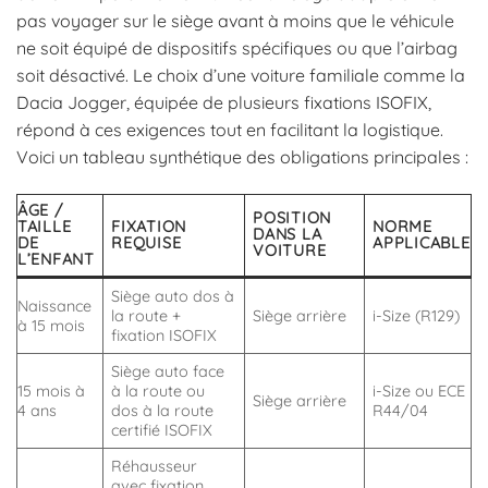
pas voyager sur le siège avant à moins que le véhicule
ne soit équipé de dispositifs spécifiques ou que l’airbag
soit désactivé. Le choix d’une voiture familiale comme la
Dacia Jogger, équipée de plusieurs fixations ISOFIX,
répond à ces exigences tout en facilitant la logistique.
Voici un tableau synthétique des obligations principales :
ÂGE /
POSITION
TAILLE
FIXATION
NORME
DANS LA
DE
REQUISE
APPLICABLE
VOITURE
L’ENFANT
Siège auto dos à
Naissance
la route +
Siège arrière
i-Size (R129)
à 15 mois
fixation ISOFIX
Siège auto face
15 mois à
à la route ou
i-Size ou ECE
Siège arrière
4 ans
dos à la route
R44/04
certifié ISOFIX
Réhausseur
avec fixation