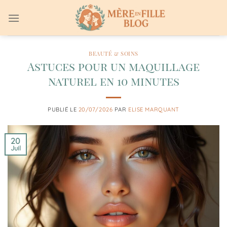
Passer
au
contenu
BEAUTÉ & SOINS
Astuces pour un maquillage
naturel en 10 minutes
PUBLIÉ LE
20/07/2026
PAR
ELISE MARQUANT
20
Juil