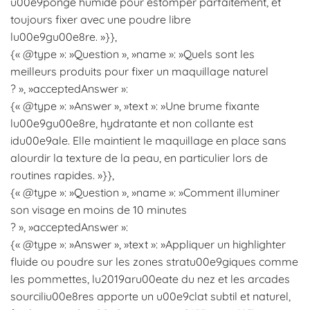
u00e9ponge humide pour estomper parfaitement, et
toujours fixer avec une poudre libre
lu00e9gu00e8re. »}},
{« @type »: »Question », »name »: »Quels sont les
meilleurs produits pour fixer un maquillage naturel
? », »acceptedAnswer »:
{« @type »: »Answer », »text »: »Une brume fixante
lu00e9gu00e8re, hydratante et non collante est
idu00e9ale. Elle maintient le maquillage en place sans
alourdir la texture de la peau, en particulier lors de
routines rapides. »}},
{« @type »: »Question », »name »: »Comment illuminer
son visage en moins de 10 minutes
? », »acceptedAnswer »:
{« @type »: »Answer », »text »: »Appliquer un highlighter
fluide ou poudre sur les zones stratu00e9giques comme
les pommettes, lu2019aru00eate du nez et les arcades
sourciliu00e8res apporte un u00e9clat subtil et naturel,