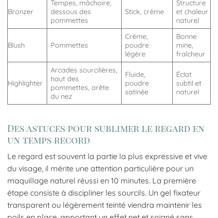
Tempes, mâchoire,
Structure
Bronzer
dessous des
Stick, crème
et chaleur
pommettes
naturel
Crème,
Bonne
Blush
Pommettes
poudre
mine,
légère
fraîcheur
Arcades sourcilières,
Fluide,
Éclat
haut des
Highlighter
poudre
subtil et
pommettes, arête
satinée
naturel
du nez
Des astuces pour sublimer le regard en
un temps record
Le regard est souvent la partie la plus expressive et vive
du visage, il mérite une attention particulière pour un
maquillage naturel réussi en 10 minutes. La première
étape consiste à discipliner les sourcils. Un gel fixateur
transparent ou légèrement teinté viendra maintenir les
poils en place, apportant un effet net et soigné sans