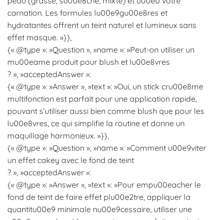
peau (grasse, su00e8che, mixte) et u00e0 votre
carnation. Les formules lu00e9gu00e8res et
hydratantes offrent un teint naturel et lumineux sans
effet masque. »}},
{« @type »: »Question », »name »: »Peut-on utiliser un
mu00eame produit pour blush et lu00e8vres
? », »acceptedAnswer »:
{« @type »: »Answer », »text »: »Oui, un stick cru00e8me
multifonction est parfait pour une application rapide,
pouvant s’utiliser aussi bien comme blush que pour les
lu00e8vres, ce qui simplifie la routine et donne un
maquillage harmonieux. »}},
{« @type »: »Question », »name »: »Comment u00e9viter
un effet cakey avec le fond de teint
? », »acceptedAnswer »:
{« @type »: »Answer », »text »: »Pour empu00eacher le
fond de teint de faire effet plu00e2tre, appliquer la
quantitu00e9 minimale nu00e9cessaire, utiliser une