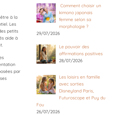
Comment choisir un
kimono japonais
être à la
femme selon sa
iel. Les
morphologie ?
es petits
29/07/2026
és aide à
t.
Le pouvoir des
affirmations positives
es
28/07/2026
entation
posées par
Les loisirs en famille
 ses
avec sorties
Disneyland Paris,
Futuroscope et Puy du
Fou
26/07/2026