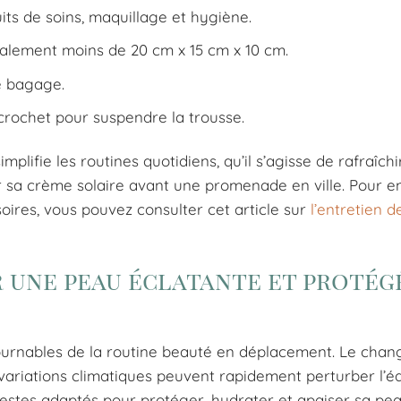
ts de soins, maquillage et hygiène.
alement moins de 20 cm x 15 cm x 10 cm.
e bagage.
crochet pour suspendre la trousse.
plifie les routines quotidiens, qu’il s’agisse de rafraîchi
r sa crème solaire avant une promenade en ville. Pour e
oires, vous pouvez consulter cet article sur
l’entretien d
r une peau éclatante et protég
ntournables de la routine beauté en déplacement. Le cha
s variations climatiques peuvent rapidement perturber l’éq
gestes adaptés pour protéger, hydrater et apaiser sa pea