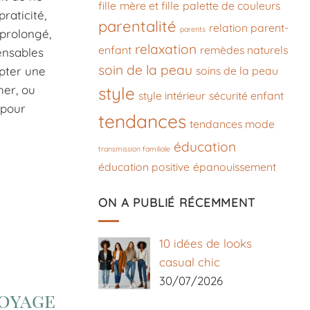
fille
mère et fille
palette de couleurs
raticité,
parentalité
relation parent-
parents
 prolongé,
relaxation
enfant
remèdes naturels
ensables
soin de la peau
soins de la peau
opter une
her, ou
style
style intérieur
sécurité enfant
 pour
tendances
tendances mode
éducation
transmission familiale
éducation positive
épanouissement
ON A PUBLIÉ RÉCEMMENT
10 idées de looks
casual chic
30/07/2026
voyage