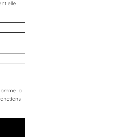
ntielle
s comme la
fonctions