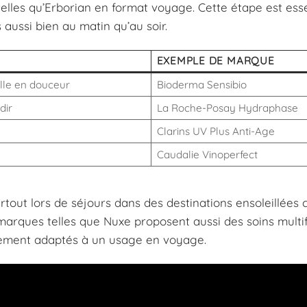
telles qu’Erborian en format voyage. Cette étape est esse
 aussi bien au matin qu’au soir.
EXEMPLE DE MARQUE
lle en douceur
Bioderma Sensibio
dir
La Roche-Posay Hydraphase
Clarins UV Plus Anti-Age
Caudalie Vinoperfect
surtout lors de séjours dans des destinations ensoleillée
marques telles que Nuxe proposent aussi des soins multi
faitement adaptés à un usage en voyage.