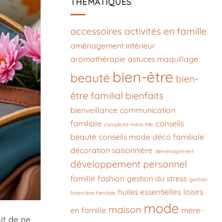
THÉMATIQUES
accessoires
activités en famille
aménagement intérieur
aromathérapie
astuces maquillage
bien-être
beauté
bien-
être familial
bienfaits
bienveillance
communication
familiale
conseils
complicité mère-fille
beauté
conseils mode
déco familiale
décoration saisonnière
déménagement
développement personnel
famille
fashion
gestion du stress
gestion
huiles essentielles
loisirs
financière familiale
mode
maison
en famille
mère-
it de ne