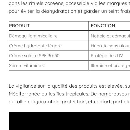
dans les rituels coréens, accessible via les marques 
pour éviter la déshydratation et garder un teint frais
PRODUIT
FONCTION
Démaquillant micellaire
Nettoie et démaqui
Crème hydratante légère
Hydrate sans alour
Crème solaire SPF 30-50
Protège des UV
Sérum vitamine C
Illumine et protège
La vigilance sur la qualité des produits est élevée, 
Méditerranée ou les îles tropicales. De nombreuses 
qui allient hydratation, protection, et confort, par