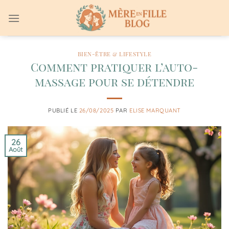
Passer
au
contenu
BIEN-ÊTRE & LIFESTYLE
Comment pratiquer l’auto-
massage pour se détendre
PUBLIÉ LE
26/08/2025
PAR
ELISE MARQUANT
26
Août