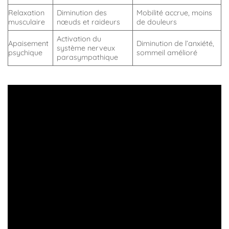
Relaxation
Diminution des
Mobilité accrue, moins
musculaire
nœuds et raideurs
de douleurs
Activation du
Apaisement
Diminution de l’anxiété,
système nerveux
psychique
sommeil amélioré
parasympathique