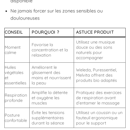
disponible
Ne jamais forcer sur les zones sensibles ou
douloureuses
CONSEIL
POURQUOI ?
ASTUCE PRODUIT
Utilisez une musique
Favorise la
Moment
douce ou des sons
concentration et la
calme
naturels pour
relaxation
accompagner
Huiles
Améliorent le
Weleda, Puressentiel,
végétales
glissement des
Melvita offrent des
et
mains et nourrissent
produits bio adaptés
essentielles
la peau
Amplifie la détente
Pratiquez des exercices
Respiration
et oxygène les
de respiration avant
profonde
muscles
d’entamer le massage
Évite les tensions
Utilisez un coussin ou un
Posture
supplémentaires
fauteuil ergonomique
confortable
durant la séance
pour le support