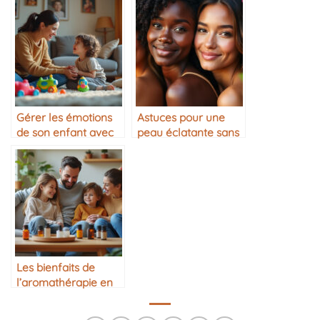
Gérer les émotions
Astuces pour une
de son enfant avec
peau éclatante sans
bienveillance
maquillage
Les bienfaits de
l’aromathérapie en
famille