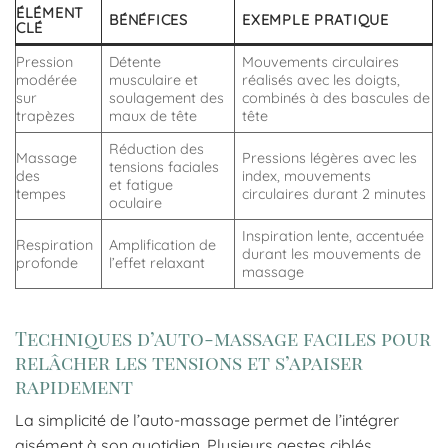
ÉLÉMENT
BÉNÉFICES
EXEMPLE PRATIQUE
CLÉ
Pression
Détente
Mouvements circulaires
modérée
musculaire et
réalisés avec les doigts,
sur
soulagement des
combinés à des bascules de
trapèzes
maux de tête
tête
Réduction des
Massage
Pressions légères avec les
tensions faciales
des
index, mouvements
et fatigue
tempes
circulaires durant 2 minutes
oculaire
Inspiration lente, accentuée
Respiration
Amplification de
durant les mouvements de
profonde
l’effet relaxant
massage
Techniques d’auto-massage faciles pour
relâcher les tensions et s’apaiser
rapidement
La simplicité de l’auto-massage permet de l’intégrer
aisément à son quotidien. Plusieurs gestes ciblés,