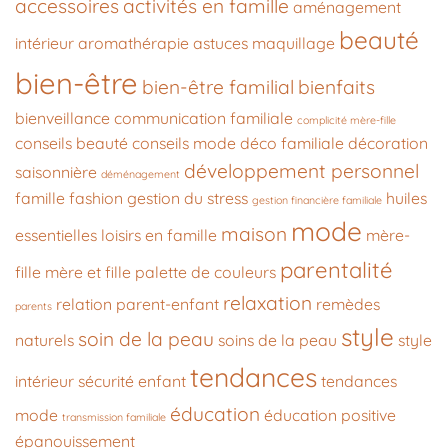
accessoires
activités en famille
aménagement
beauté
intérieur
aromathérapie
astuces maquillage
bien-être
bien-être familial
bienfaits
bienveillance
communication familiale
complicité mère-fille
conseils beauté
conseils mode
déco familiale
décoration
développement personnel
saisonnière
déménagement
famille
fashion
gestion du stress
huiles
gestion financière familiale
mode
maison
essentielles
loisirs en famille
mère-
parentalité
fille
mère et fille
palette de couleurs
relaxation
relation parent-enfant
remèdes
parents
style
soin de la peau
naturels
soins de la peau
style
tendances
intérieur
sécurité enfant
tendances
éducation
mode
éducation positive
transmission familiale
épanouissement