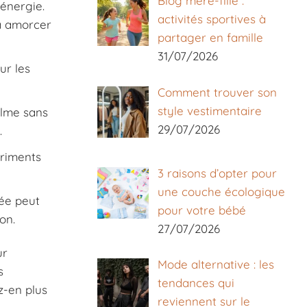
Blog mère-fille :
 énergie.
activités sportives à
 à amorcer
partager en famille
31/07/2026
ur les
Comment trouver son
style vestimentaire
alme sans
29/07/2026
.
triments
3 raisons d’opter pour
une couche écologique
née peut
pour votre bébé
on.
27/07/2026
ur
Mode alternative : les
s
tendances qui
z-en plus
reviennent sur le