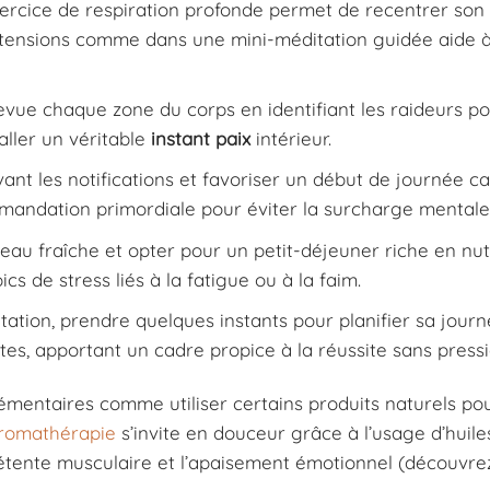
xercice de respiration profonde permet de recentrer son
les tensions comme dans une mini-méditation guidée aide
vue chaque zone du corps en identifiant les raideurs po
ller un véritable
instant paix
intérieur.
ant les notifications et favoriser un début de journée c
mmandation primordiale pour éviter la surcharge mentale
l’eau fraîche et opter pour un petit-déjeuner riche en nu
cs de stress liés à la fatigue ou à la faim.
itation, prendre quelques instants pour planifier sa jour
stes, apportant un cadre propice à la réussite sans pressi
lémentaires comme utiliser certains produits naturels po
romathérapie
s’invite en douceur grâce à l’usage d’huile
 détente musculaire et l’apaisement émotionnel (découvre