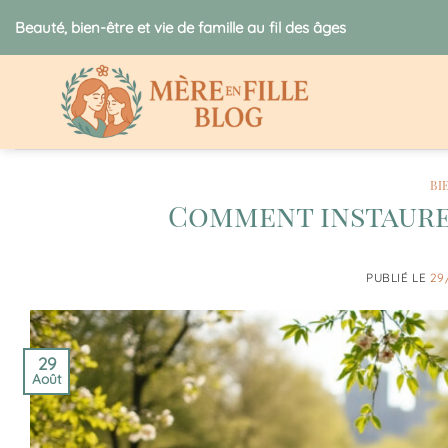
Passer
Beauté, bien-être et vie de famille au fil des âges
au
contenu
BI
Comment instaurer
PUBLIÉ LE
29
29
Août