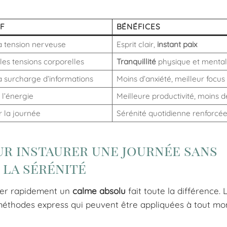
F
BÉNÉFICES
a tension nerveuse
Esprit clair,
instant paix
les tensions corporelles
Tranquillité
physique et menta
a surcharge d’informations
Moins d’anxiété, meilleur focus
 l’énergie
Meilleure productivité, moins d
r la journée
Sérénité quotidienne renforcé
r instaurer une journée sans
 la sérénité
ager rapidement un
calme absolu
fait toute la différence. 
s méthodes express qui peuvent être appliquées à tout m