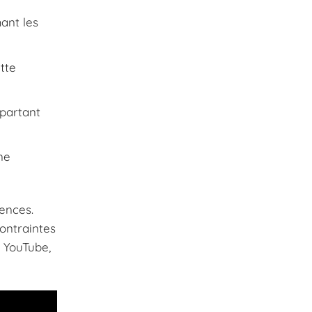
ant les
tte
partant
ne
ences.
contraintes
e YouTube,