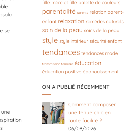
fille
mère et fille
palette de couleurs
ible
parentalité
relation parent-
parents
bsolu.
relaxation
enfant
remèdes naturels
soin de la peau
soins de la peau
e se
style
style intérieur
sécurité enfant
tendances
tendances mode
éducation
transmission familiale
éducation positive
épanouissement
ON A PUBLIÉ RÉCEMMENT
Comment composer
r une
une tenue chic en
spiration
toute facilité ?
ss
06/08/2026