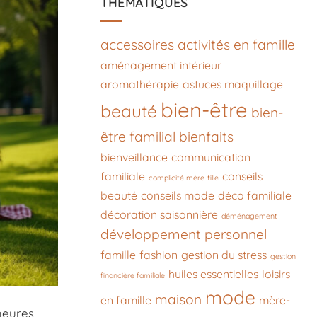
THÉMATIQUES
accessoires
activités en famille
aménagement intérieur
aromathérapie
astuces maquillage
bien-être
beauté
bien-
être familial
bienfaits
bienveillance
communication
familiale
conseils
complicité mère-fille
beauté
conseils mode
déco familiale
décoration saisonnière
déménagement
développement personnel
famille
fashion
gestion du stress
gestion
huiles essentielles
loisirs
financière familiale
mode
maison
en famille
mère-
heures