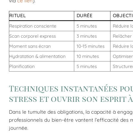
via
ce lien
).
RITUEL
DURÉE
OBJECTI
Respiration consciente
5 minutes
Réduire l
Scan corporel express
3 minutes
Relâcher 
Moment sans écran
10-15 minutes
Réduire l
Hydratation & alimentation
10 minutes
Optimiser
Planification
5 minutes
Structure
Techniques instantanées pou
stress et ouvrir son esprit à
Dans le tumulte des obligations, la capacité à eng
professionnels du bien-être vantent l’efficacité de
journée.