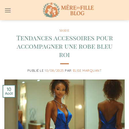
Passer
au
contenu
MODE
Tendances accessoires pour
accompagner une robe bleu
roi
PUBLIÉ LE
10/08/2025
PAR
ELISE MARQUANT
10
Août