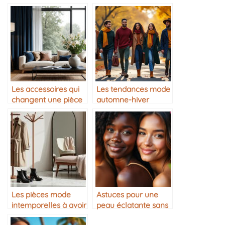
Les accessoires qui
Les tendances mode
changent une pièce
automne-hiver
Les pièces mode
Astuces pour une
intemporelles à avoir
peau éclatante sans
dans sa garde-robe
maquillage