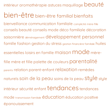
beauté
intérieur
aromathérapie
astuces maquillage
bien-être
bien-être familial
bienfaits
bienveillance
communication familiale
complicité mère-fille
conseils beauté
conseils mode
déco familiale
décoration
développement personnel
saisonnière
déménagement
famille
fashion
gestion du stress
huiles
gestion financière familiale
mode
maison
essentielles
loisirs en famille
mère-
parentalité
fille
mère et fille
palette de couleurs
relaxation
relation parent-enfant
remèdes
parents
style
soin de la peau
naturels
soins de la peau
style
tendances
intérieur
sécurité enfant
tendances
éducation
mode
éducation positive
transmission familiale
épanouissement