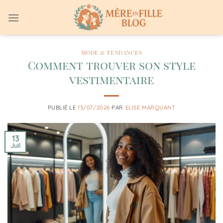
Passer
au
contenu
MODE & TENDANCES
Comment trouver son style
vestimentaire
PUBLIÉ LE
13/07/2026
PAR
ELISE MARQUANT
13
Juil