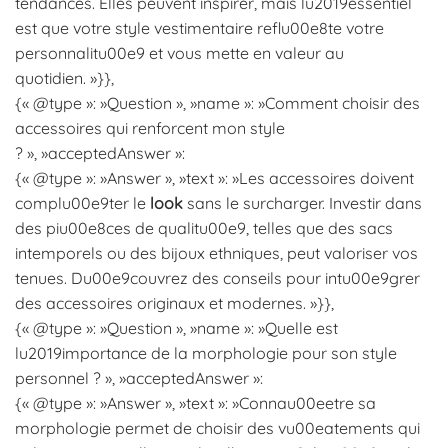
tendances. Elles peuvent inspirer, mais lu2019essentiel
est que votre style vestimentaire reflu00e8te votre
personnalitu00e9 et vous mette en valeur au
quotidien. »}},
{« @type »: »Question », »name »: »Comment choisir des
accessoires qui renforcent mon style
? », »acceptedAnswer »:
{« @type »: »Answer », »text »: »Les accessoires doivent
complu00e9ter le
look
sans le surcharger. Investir dans
des piu00e8ces de qualitu00e9, telles que des sacs
intemporels ou des bijoux ethniques, peut valoriser vos
tenues. Du00e9couvrez des conseils pour intu00e9grer
des accessoires originaux et modernes. »}},
{« @type »: »Question », »name »: »Quelle est
lu2019importance de la morphologie pour son style
personnel ? », »acceptedAnswer »:
{« @type »: »Answer », »text »: »Connau00eetre sa
morphologie permet de choisir des vu00eatements qui