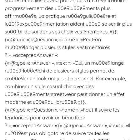
sobres et faciles u00e0 porter, puis du2019introduire
progressivement des u00e9lu00e9ments plus
affirmu00e9s. La pratique ru00e9guliu00e8re et
lu2019expu00e9rimentation aident u00e0 se sentir plus
su00fbr de soi dans ses choix vestimentaires. »}},
{« @type »: »Question », »name »: »Peut-on
mu00e9langer plusieurs styles vestimentaires
? », »acceptedAnswer »:
{« @type »: »Answer », »text »: »Oui, un mu00e9lange
ru00e9flu00e9chi de plusieurs styles permet de
cru00e9er un look unique et personnel. Par exemple,
combiner un style casual chic avec des
u00e9lu00e9ments streetwear peut donner un effet
moderne et u00e9quilibru00e9. »}},
{« @type »: »Question », »name »: »Faut-il suivre les
tendances pour avoir un beau look
? », »acceptedAnswer »:{« @type »: »Answer », »text »: »Il
nu2019est pas obligatoire de suivre toutes les