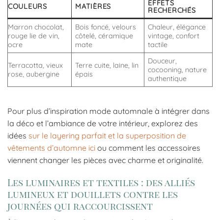
EFFETS
COULEURS
MATIÈRES
RECHERCHÉS
Marron chocolat,
Bois foncé, velours
Chaleur, élégance
rouge lie de vin,
côtelé, céramique
vintage, confort
ocre
mate
tactile
Douceur,
Terracotta, vieux
Terre cuite, laine, lin
cocooning, nature
rose, aubergine
épais
authentique
Pour plus d’inspiration mode automnale à intégrer dans
la déco et l’ambiance de votre intérieur, explorez des
idées
sur le layering parfait et la superposition de
vêtements d’automne ici
ou comment les accessoires
viennent changer les pièces avec charme et originalité.
Les luminaires et textiles : des alliés
lumineux et douillets contre les
journées qui raccourcissent