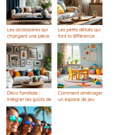
Les accessoires qui
Les petits détails qui
changent une pièce
font la différence
dans la maison
Déco familiale :
Comment aménager
intégrer les goûts de
un espace de jeu
chacun
pour enfant