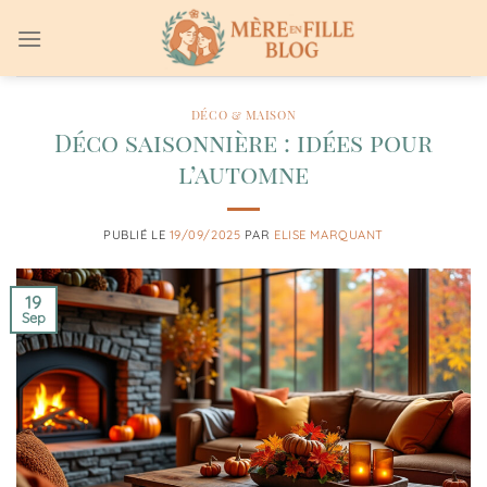
Passer
au
contenu
DÉCO & MAISON
Déco saisonnière : idées pour
l’automne
PUBLIÉ LE
19/09/2025
PAR
ELISE MARQUANT
19
Sep