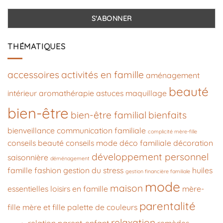
THÉMATIQUES
accessoires
activités en famille
aménagement
beauté
intérieur
aromathérapie
astuces maquillage
bien-être
bien-être familial
bienfaits
bienveillance
communication familiale
complicité mère-fille
conseils beauté
conseils mode
déco familiale
décoration
développement personnel
saisonnière
déménagement
famille
fashion
gestion du stress
huiles
gestion financière familiale
mode
maison
essentielles
loisirs en famille
mère-
parentalité
fille
mère et fille
palette de couleurs
relaxation