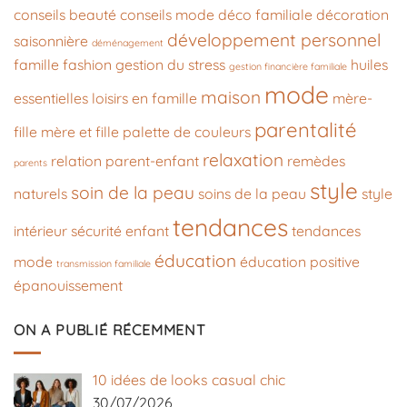
conseils beauté
conseils mode
déco familiale
décoration
développement personnel
saisonnière
déménagement
famille
fashion
gestion du stress
huiles
gestion financière familiale
mode
maison
essentielles
loisirs en famille
mère-
parentalité
fille
mère et fille
palette de couleurs
relaxation
relation parent-enfant
remèdes
parents
style
soin de la peau
naturels
soins de la peau
style
tendances
intérieur
sécurité enfant
tendances
éducation
mode
éducation positive
transmission familiale
épanouissement
ON A PUBLIÉ RÉCEMMENT
10 idées de looks casual chic
30/07/2026