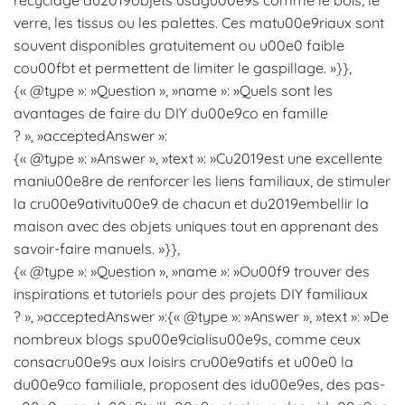
verre, les tissus ou les palettes. Ces matu00e9riaux sont
souvent disponibles gratuitement ou u00e0 faible
cou00fbt et permettent de limiter le gaspillage. »}},
{« @type »: »Question », »name »: »Quels sont les
avantages de faire du DIY du00e9co en famille
? », »acceptedAnswer »:
{« @type »: »Answer », »text »: »Cu2019est une excellente
maniu00e8re de renforcer les liens familiaux, de stimuler
la cru00e9ativitu00e9 de chacun et du2019embellir la
maison avec des objets uniques tout en apprenant des
savoir-faire manuels. »}},
{« @type »: »Question », »name »: »Ou00f9 trouver des
inspirations et tutoriels pour des projets DIY familiaux
? », »acceptedAnswer »:{« @type »: »Answer », »text »: »De
nombreux blogs spu00e9cialisu00e9s, comme ceux
consacru00e9s aux loisirs cru00e9atifs et u00e0 la
du00e9co familiale, proposent des idu00e9es, des pas-