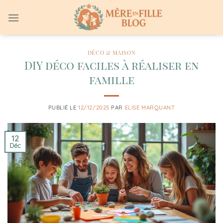
Passer
au
contenu
DÉCO & MAISON
DIY déco faciles à réaliser en
famille
PUBLIÉ LE
12/12/2025
PAR
ELISE MARQUANT
12
Déc