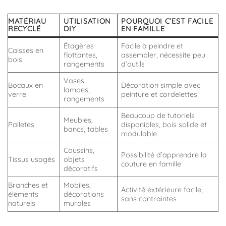
MATÉRIAU
UTILISATION
POURQUOI C’EST FACILE
RECYCLÉ
DIY
EN FAMILLE
Étagères
Facile à peindre et
Caisses en
flottantes,
assembler, nécessite peu
bois
rangements
d’outils
Vases,
Bocaux en
Décoration simple avec
lampes,
verre
peinture et cordelettes
rangements
Beaucoup de tutoriels
Meubles,
Palletes
disponibles, bois solide et
bancs, tables
modulable
Coussins,
Possibilité d’apprendre la
Tissus usagés
objets
couture en famille
décoratifs
Branches et
Mobiles,
Activité extérieure facile,
éléments
décorations
sans contraintes
naturels
murales