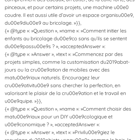
pinceaux, et pour certains projets, une machine u00e0
coudre. Il est aussi utile d’avoir un espace organisu00e9,
du00e9diu00e9 au bricolage. »}},
{« @type »: »Question », »name »: »Comment initier les
enfants au bricolage du00e9co sans qu’ils se sentent
du00e9passu00e9s ? », »acceptedAnswer »:
{« @type »: »Answer », »text »: »Commencez par des
projets simples, comme la customisation du2019abat-
jours ou la cru00e9ation de mobiles avec des
matu00e9riaux naturels. Encouragez leur
cru00e9ativitu00e9 sans chercher la perfection, en
valorisant le plaisir de la cru00e9ation et le travail en
u00e9quipe. »}},
{« @type »: »Question », »name »: »Comment choisir des
matu00e9riaux pour un DIY u00e9cologique et
u00e9conomique ? », »acceptedAnswer »:
{« @type »: »Answer », »text »: »Privilu00e9giez le
recyclage du2019objets usagu00e9s comme le bois, le