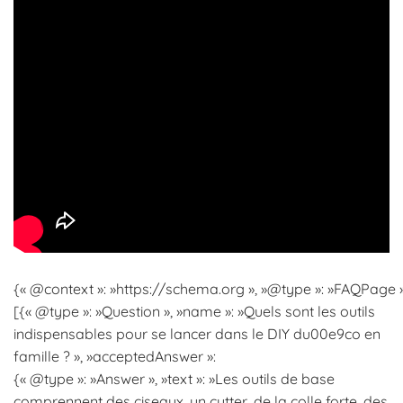
{« @context »: »https://schema.org », »@type »: »FAQPage »,
[{« @type »: »Question », »name »: »Quels sont les outils
indispensables pour se lancer dans le DIY du00e9co en
famille ? », »acceptedAnswer »:
{« @type »: »Answer », »text »: »Les outils de base
comprennent des ciseaux, un cutter, de la colle forte, des