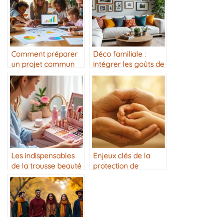
Comment préparer
Déco familiale :
un projet commun
intégrer les goûts de
en famille
chacun
Les indispensables
Enjeux clés de la
de la trousse beauté
protection de
mère/fille
l’enfance ?