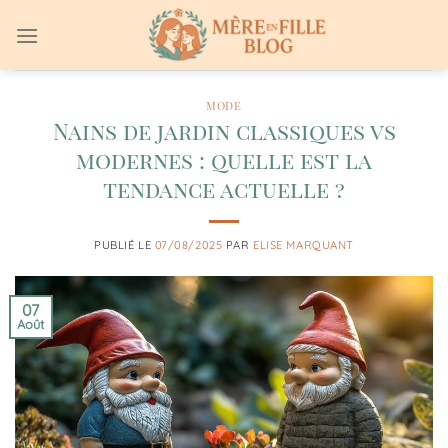
Passer
au
contenu
MODE
Nains de jardin classiques vs
modernes : quelle est la
tendance actuelle ?
PUBLIÉ LE
07/08/2025
PAR
ELISE MARQUANT
07
Août