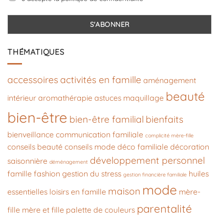
THÉMATIQUES
accessoires
activités en famille
aménagement
beauté
intérieur
aromathérapie
astuces maquillage
bien-être
bien-être familial
bienfaits
bienveillance
communication familiale
complicité mère-fille
conseils beauté
conseils mode
déco familiale
décoration
développement personnel
saisonnière
déménagement
famille
fashion
gestion du stress
huiles
gestion financière familiale
mode
maison
essentielles
loisirs en famille
mère-
parentalité
fille
mère et fille
palette de couleurs