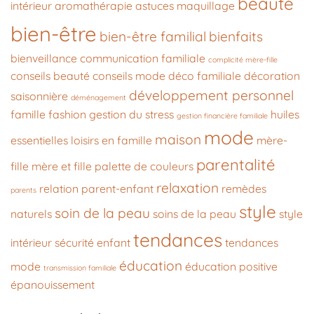
beauté
intérieur
aromathérapie
astuces maquillage
bien-être
bien-être familial
bienfaits
bienveillance
communication familiale
complicité mère-fille
conseils beauté
conseils mode
déco familiale
décoration
développement personnel
saisonnière
déménagement
famille
fashion
gestion du stress
huiles
gestion financière familiale
mode
maison
essentielles
loisirs en famille
mère-
parentalité
fille
mère et fille
palette de couleurs
relaxation
relation parent-enfant
remèdes
parents
style
soin de la peau
naturels
soins de la peau
style
tendances
intérieur
sécurité enfant
tendances
éducation
mode
éducation positive
transmission familiale
épanouissement