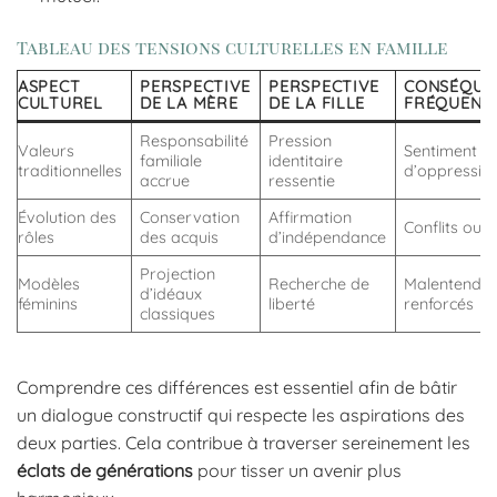
Tableau des tensions culturelles en famille
ASPECT
PERSPECTIVE
PERSPECTIVE
CONSÉQUE
CULTUREL
DE LA MÈRE
DE LA FILLE
FRÉQUENT
Responsabilité
Pression
Valeurs
Sentiment
familiale
identitaire
traditionnelles
d’oppressio
accrue
ressentie
Évolution des
Conservation
Affirmation
Conflits ouv
rôles
des acquis
d’indépendance
Projection
Modèles
Recherche de
Malentendu
d’idéaux
féminins
liberté
renforcés
classiques
Comprendre ces différences est essentiel afin de bâtir
un dialogue constructif qui respecte les aspirations des
deux parties. Cela contribue à traverser sereinement les
éclats de générations
pour tisser un avenir plus