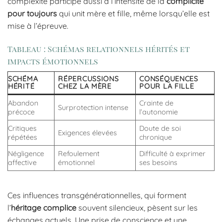
complexité participe aussi à l’intensité de la
complicité
pour toujours
qui unit mère et fille, même lorsqu’elle est
mise à l’épreuve.
Tableau : Schémas relationnels hérités et
impacts émotionnels
SCHÉMA
RÉPERCUSSIONS
CONSÉQUENCES
HÉRITÉ
CHEZ LA MÈRE
POUR LA FILLE
Abandon
Crainte de
Surprotection intense
précoce
l’autonomie
Critiques
Doute de soi
Exigences élevées
répétées
chronique
Négligence
Refoulement
Difficulté à exprimer
affective
émotionnel
ses besoins
Ces influences transgénérationnelles, qui forment
l’
héritage complice
souvent silencieux, pèsent sur les
échanges actuels. Une prise de conscience et une