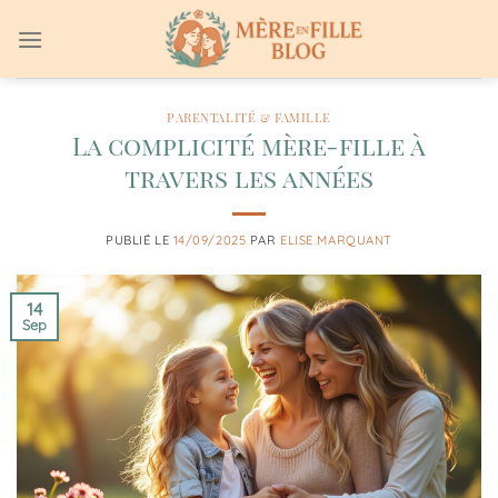
Passer
au
contenu
PARENTALITÉ & FAMILLE
La complicité mère-fille à
travers les années
PUBLIÉ LE
14/09/2025
PAR
ELISE MARQUANT
14
Sep