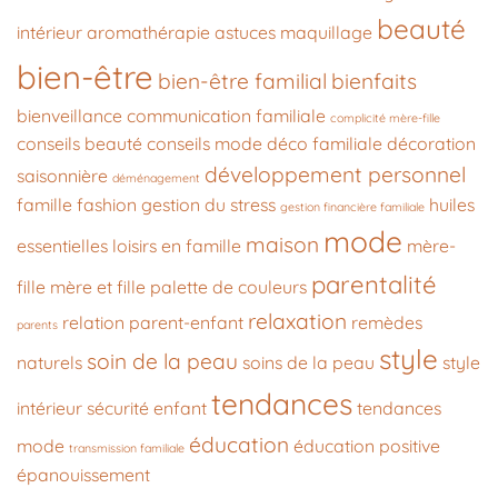
beauté
intérieur
aromathérapie
astuces maquillage
bien-être
bien-être familial
bienfaits
bienveillance
communication familiale
complicité mère-fille
conseils beauté
conseils mode
déco familiale
décoration
développement personnel
saisonnière
déménagement
famille
fashion
gestion du stress
huiles
gestion financière familiale
mode
maison
essentielles
loisirs en famille
mère-
parentalité
fille
mère et fille
palette de couleurs
relaxation
relation parent-enfant
remèdes
parents
style
soin de la peau
naturels
soins de la peau
style
tendances
intérieur
sécurité enfant
tendances
éducation
mode
éducation positive
transmission familiale
épanouissement