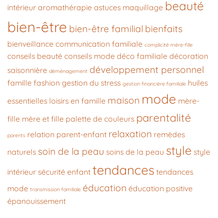
beauté
intérieur
aromathérapie
astuces maquillage
bien-être
bien-être familial
bienfaits
bienveillance
communication familiale
complicité mère-fille
conseils beauté
conseils mode
déco familiale
décoration
développement personnel
saisonnière
déménagement
famille
fashion
gestion du stress
huiles
gestion financière familiale
mode
maison
essentielles
loisirs en famille
mère-
parentalité
fille
mère et fille
palette de couleurs
relaxation
relation parent-enfant
remèdes
parents
style
soin de la peau
naturels
soins de la peau
style
tendances
intérieur
sécurité enfant
tendances
éducation
mode
éducation positive
transmission familiale
épanouissement