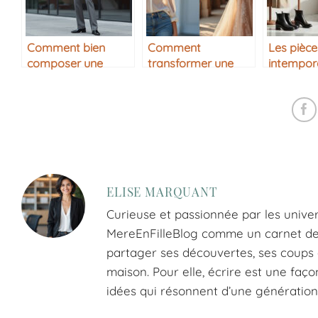
Comment bien
Comment
Les pièc
composer une
transformer une
intempore
tenue monochrome
tenue de jour en
avoir dan
tenue de soirée
garde-ro
ELISE MARQUANT
Curieuse et passionnée par les univer
MereEnFilleBlog comme un carnet de tr
partager ses découvertes, ses coups d
maison. Pour elle, écrire est une faço
idées qui résonnent d’une génération 