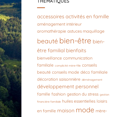
THÉMATIQUES
accessoires
activités en famille
aménagement intérieur
aromathérapie
astuces maquillage
bien-être
beauté
bien-
être familial
bienfaits
bienveillance
communication
familiale
conseils
complicité mère-fille
beauté
conseils mode
déco familiale
décoration saisonnière
déménagement
développement personnel
famille
fashion
gestion du stress
gestion
huiles essentielles
loisirs
financière familiale
mode
maison
en famille
mère-