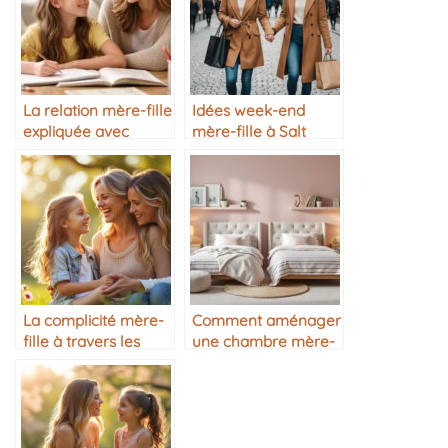
La relation mère-fille
Idées week-end
expliquée avec
mère-fille à Salt
complicité,
Lake City
transmission et
éducation
bienveillante
La complicité mère-
Comment aménager
fille à travers les
une chambre mère-
années
fille harmonieuse