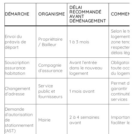
DÉLAI
RECOMMANDÉ
DÉMARCHE
ORGANISME
COMMENT
AVANT
DÉMÉNAGEMENT
Selon le ty
Envoi du
logement et
Propriétaire
préavis de
1 à 3 mois
zone tendu
/ Bailleur
départ
respecter l
délais léga
Souscription
Avant l’entrée
Obligatoire
Compagnie
assurance
dans le nouveau
toute occu
d’assurance
habitation
logement
du logemen
Permet de
Service
Changement
garantir
public et
1 mois avant
d’adresse
continuité 
fournisseurs
services
Demande
d’autorisation
2 à 4 semaines
Important 
de
Mairie
avant
faciliter le 
stationnement
(AST)