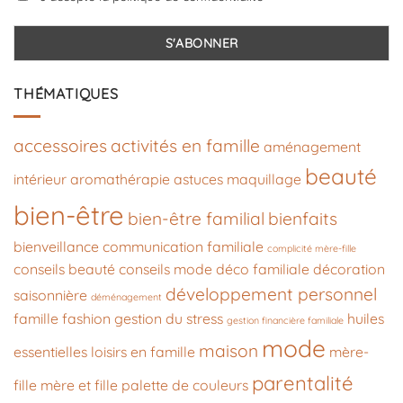
THÉMATIQUES
accessoires
activités en famille
aménagement
beauté
intérieur
aromathérapie
astuces maquillage
bien-être
bien-être familial
bienfaits
bienveillance
communication familiale
complicité mère-fille
conseils beauté
conseils mode
déco familiale
décoration
développement personnel
saisonnière
déménagement
famille
fashion
gestion du stress
huiles
gestion financière familiale
mode
maison
essentielles
loisirs en famille
mère-
parentalité
fille
mère et fille
palette de couleurs