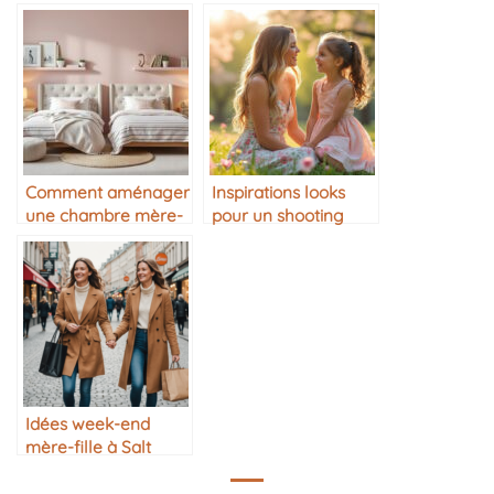
années
complicité au
quotidien
Comment aménager
Inspirations looks
une chambre mère-
pour un shooting
fille harmonieuse
photo mère-fille
Idées week-end
mère-fille à Salt
Lake City