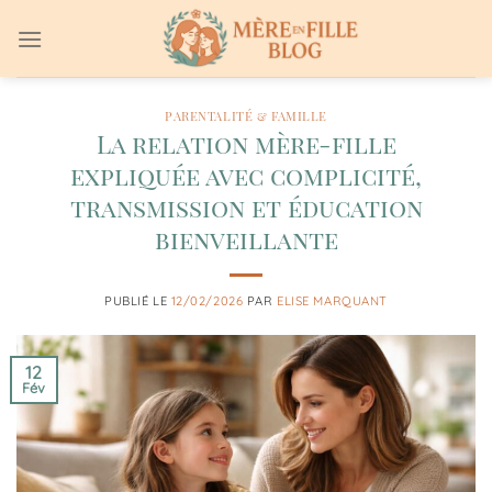
Passer
au
contenu
PARENTALITÉ & FAMILLE
La relation mère-fille
expliquée avec complicité,
transmission et éducation
bienveillante
PUBLIÉ LE
12/02/2026
PAR
ELISE MARQUANT
12
Fév