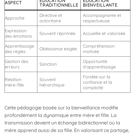
ÉDUCATION
ÉDUCATION
ASPECT
TRADITIONNELLE
BIENVEILLANTE
Directive et
Accompagnante et
Approche
autoritaire
respectueuse
Expression
Souvent réprimée
Accueillie et valorisée
des émotions
Apprentissage
Compréhension
Obéissance exigée
des règles
motivée
Gestion des
Opportunité
Sanction
erreurs
d’apprentissage
Fondée sur la
Relation
Souvent
confiance et la
mère-fille
hiérarchique
complicité
Cette pédagogie basée sur la bienveillance modifie
profondément la dynamique entre mère et fille. La
transmission devient un échange bidirectionnel où la
mère apprend aussi de sa fille. En valorisant ce partage,