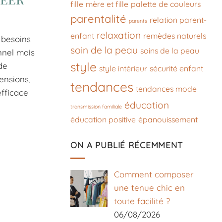
fille
mère et fille
palette de couleurs
parentalité
relation parent-
parents
relaxation
enfant
remèdes naturels
 besoins
soin de la peau
soins de la peau
nnel mais
style
de
style intérieur
sécurité enfant
ensions,
tendances
tendances mode
efficace
éducation
transmission familiale
éducation positive
épanouissement
ON A PUBLIÉ RÉCEMMENT
Comment composer
une tenue chic en
toute facilité ?
06/08/2026