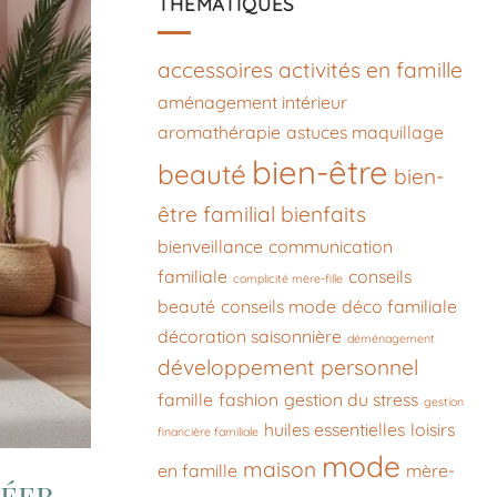
THÉMATIQUES
accessoires
activités en famille
aménagement intérieur
aromathérapie
astuces maquillage
bien-être
beauté
bien-
être familial
bienfaits
bienveillance
communication
familiale
conseils
complicité mère-fille
beauté
conseils mode
déco familiale
décoration saisonnière
déménagement
développement personnel
famille
fashion
gestion du stress
gestion
huiles essentielles
loisirs
financière familiale
mode
maison
en famille
mère-
réer