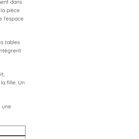
ment dans
la pièce
e l’espace
es tables
intègrent
t,
 fille. Un
à une