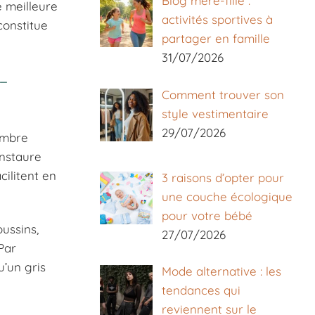
Blog mère-fille :
e meilleure
activités sportives à
constitue
partager en famille
31/07/2026
-
Comment trouver son
style vestimentaire
29/07/2026
ambre
instaure
cilitent en
3 raisons d’opter pour
une couche écologique
pour votre bébé
oussins,
27/07/2026
Par
u’un gris
Mode alternative : les
tendances qui
reviennent sur le