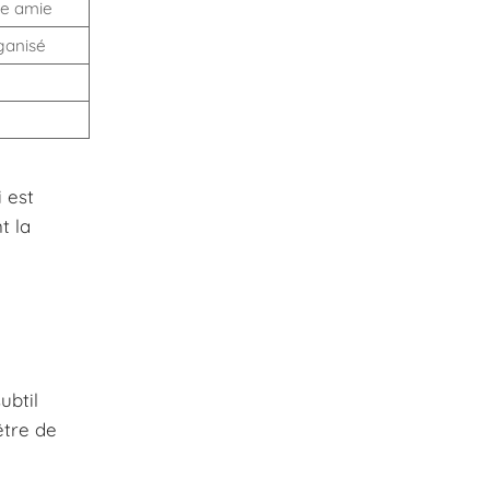
ne amie
ganisé
 est
t la
ubtil
être de