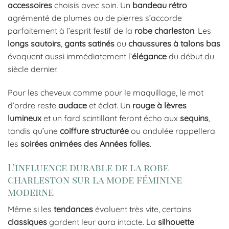
accessoires
choisis avec soin. Un
bandeau rétro
agrémenté de plumes ou de pierres s’accorde
parfaitement à l’esprit festif de la
robe charleston
. Les
longs sautoirs
,
gants satinés
ou
chaussures à talons bas
évoquent aussi immédiatement l’
élégance
du début du
siècle dernier.
Pour les cheveux comme pour le maquillage, le mot
d’ordre reste
audace
et éclat. Un
rouge à lèvres
lumineux
et un fard scintillant feront écho aux
sequins
,
tandis qu’une
coiffure structurée
ou ondulée rappellera
les
soirées animées des Années folles
.
L’influence durable de la robe
charleston sur la mode féminine
moderne
Même si les
tendances
évoluent très vite, certains
classiques
gardent leur aura intacte. La
silhouette