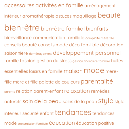
accessoires
activités en famille
aménagement
beauté
intérieur
aromathérapie
astuces maquillage
bien-être
bien-être familial
bienfaits
bienveillance
communication familiale
complicité mère-fille
conseils beauté
conseils mode
déco familiale
décoration
développement personnel
saisonnière
déménagement
famille
fashion
gestion du stress
huiles
gestion financière familiale
mode
maison
essentielles
loisirs en famille
mère-
parentalité
fille
mère et fille
palette de couleurs
relaxation
relation parent-enfant
remèdes
parents
style
soin de la peau
naturels
soins de la peau
style
tendances
intérieur
sécurité enfant
tendances
éducation
mode
éducation positive
transmission familiale