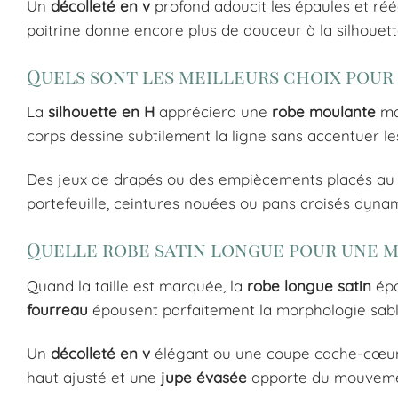
Un
décolleté en v
profond adoucit les épaules et rééq
poitrine donne encore plus de douceur à la silhouett
Quels sont les meilleurs choix pour 
La
silhouette en H
appréciera une
robe moulante
mai
corps dessine subtilement la ligne sans accentuer le
Des jeux de drapés ou des empiècements placés au niv
portefeuille, ceintures nouées ou pans croisés dynamis
Quelle robe satin longue pour une m
Quand la taille est marquée, la
robe longue satin
épo
fourreau
épousent parfaitement la morphologie sabli
Un
décolleté en v
élégant ou une coupe cache-cœur m
haut ajusté et une
jupe évasée
apporte du mouveme