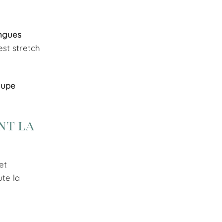
ngues
est stretch
jupe
nt la
et
ute la