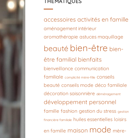
THÉMATIQUES
accessoires
activités en famille
aménagement intérieur
aromathérapie
astuces maquillage
bien-être
beauté
bien-
être familial
bienfaits
bienveillance
communication
familiale
conseils
complicité mère-fille
beauté
conseils mode
déco familiale
décoration saisonnière
déménagement
développement personnel
famille
fashion
gestion du stress
gestion
huiles essentielles
loisirs
financière familiale
mode
maison
en famille
mère-