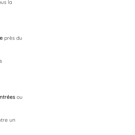
ous la
ée
près du
s
ntrées
ou
ntre un