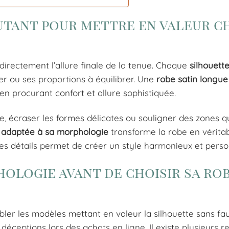
utant pour mettre en valeur c
directement l’allure finale de la tenue. Chaque
silhouett
er ou ses proportions à équilibrer. Une
robe satin longue
en procurant confort et allure sophistiquée.
lle, écraser les formes délicates ou souligner des zones q
 adaptée à sa morphologie
transforme la robe en véritab
es détails permet de créer un style harmonieux et perso
ologie avant de choisir sa ro
bler les modèles mettant en valeur la silhouette sans fa
déceptions lors des achats en ligne. Il existe plusieurs r