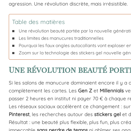
agression. Une révolution discrète, mais irrésistible.
Table des matières
Une révolution beauté portée par la nouvelle générat
Les limites des manucures traditionnelles
Pourquoi les faux ongles autocollants vont exploser e
Zoom sur la technologie des stickers gel nouvelle gé
Une révolution beauté port
Si les salons de manucure dominaient encore il y a d
complètement les cartes. Les
Gen Z
et
Millennials
ve
passer 2 heures en institut ni payer 70 € à chaque r
Les réseaux sociaux accélèrent ce changement : su
Pinterest
, les recherches autour des
stickers gel
et d
Résultat : une beauté plus flexible, plus fun, plus c
impeccable
sans perdre de temps
ni abîmer ses ongl