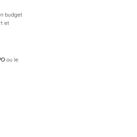
 un budget
t et
PO
ou le