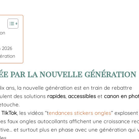
ion
n 2026
nération
ée par la nouvelle génération
ix ans, la nouvelle génération est en train de rebattre
ulent des solutions
rapides
,
accessibles
et
canon en pho
etouche.
r
TikTok
, les vidéos “t
endances stickers ongles
” explosent 
es faux ongles autocollants affichent une croissance rec
réative… et surtout plus en phase avec une génération qui 
es.