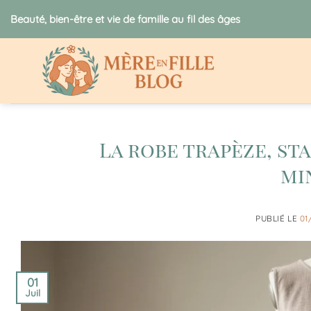
Passer
Beauté, bien-être et vie de famille au fil des âges
au
contenu
La robe trapèze, st
mi
PUBLIÉ LE
01
01
Juil