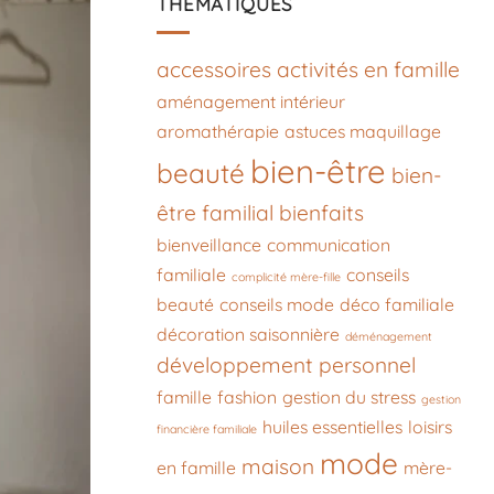
THÉMATIQUES
accessoires
activités en famille
aménagement intérieur
aromathérapie
astuces maquillage
bien-être
beauté
bien-
être familial
bienfaits
bienveillance
communication
familiale
conseils
complicité mère-fille
beauté
conseils mode
déco familiale
décoration saisonnière
déménagement
développement personnel
famille
fashion
gestion du stress
gestion
huiles essentielles
loisirs
financière familiale
mode
maison
en famille
mère-