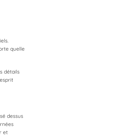
els.
orte quelle
s détails
esprit
osé dessus
urnées
r et