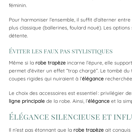
féminin.
Pour harmoniser l’ensemble, il suffit d’alterner entr
plus classique (ballerines, foulard noué). Les option
détente.
Éviter les faux pas stylistiques
Même si la
robe trapèze
incarne l’épure, elle suppor
permet d’éviter un effet “trop chargé”. Le tombé du tis
coupes rigides qui nuiraient à l’
élégance
recherchée
Le choix des accessoires est essentiel : privilégier d
ligne principale
de la robe. Ainsi, l’
élégance
et la sim
Élégance silencieuse et inf
Il n’est pas étonnant que la
robe trapèze
ait conquis