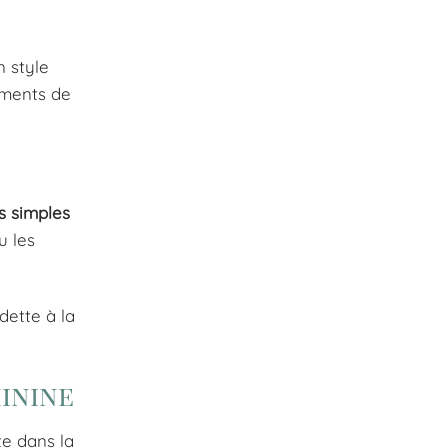
n style
moments de
s simples
u les
dette à la
inine
te dans la