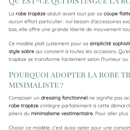
Qu’est-ce qui distingue la r
La
robe trapèze
séduit avant tout par sa
coupe flatt
aucun effort particulier : nul besoin d’accessoires e
bas, elle offre une grande liberté de mouvement tou
Ce modèle plaît justement pour sa
simplicité sophis
style sobre
qui convient à toutes les occasions. Qu’e
trapèze se transforme facilement selon l’humeur ou la
Pourquoi adopter la robe t
minimaliste ?
Composer un
dressing fonctionnel
ne signifie pas ac
robe trapèze
s’intègre parfaitement à cette démarc
piliers du
minimalisme vestimentaire
. Pour aller plus
Choisir ce modèle, c’est aussi opter pour une cons