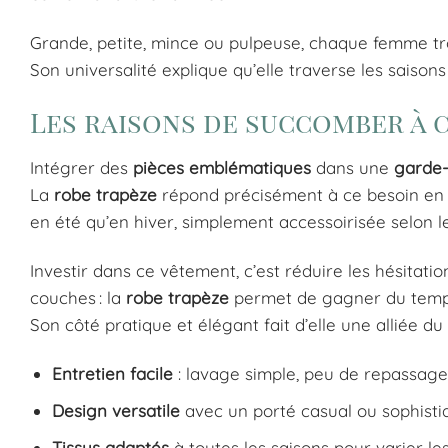
Grande, petite, mince ou pulpeuse, chaque femme t
Son universalité explique qu’elle traverse les saison
Les raisons de succomber à 
Intégrer des
pièces emblématiques
dans une
garde-
La
robe trapèze
répond précisément à ce besoin en 
en été qu’en hiver, simplement accessoirisée selon l
Investir dans ce vêtement, c’est réduire les hésitatio
couches : la
robe trapèze
permet de gagner du temps
Son côté pratique et élégant fait d’elle une alliée du
Entretien facile
: lavage simple, peu de repassage
Design versatile
avec un porté casual ou sophistiq
Tissus adaptés
à toutes les saisons pour varier le