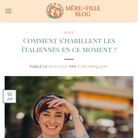
Passer
au
contenu
MODE
Comment s’habillent les
Italiennes en ce moment ?
PUBLIÉ LE
10/07/2021
PAR
ELISE MARQUANT
10
Juil