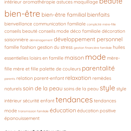
beauté
intérieur
aromathérapie
astuces maquillage
bien-être
bien-être familial
bienfaits
bienveillance
communication familiale
complicité mère-fille
conseils beauté
conseils mode
déco familiale
décoration
développement personnel
saisonnière
déménagement
famille
fashion
gestion du stress
huiles
gestion financière familiale
mode
maison
essentielles
loisirs en famille
mère-
parentalité
fille
mère et fille
palette de couleurs
relaxation
relation parent-enfant
remèdes
parents
style
soin de la peau
naturels
soins de la peau
style
tendances
intérieur
sécurité enfant
tendances
éducation
mode
éducation positive
transmission familiale
épanouissement