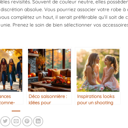
les revisités. Souvent de couleur neutre, elles possède
 discrétion absolue. Vous pourriez associer votre robe à 
vous complétez un haut, il serait préférable qu’il soit de 
 unie. Prenez le soin de bien sélectionner vos accessoire
ances
Déco saisonnière :
Inspirations looks
tomne-
idées pour
pour un shooting
l’automne
photo mère-fille