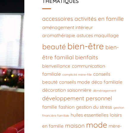
THÉMATIQUES
accessoires
activités en famille
aménagement intérieur
aromathérapie
astuces maquillage
bien-être
beauté
bien-
être familial
bienfaits
bienveillance
communication
familiale
conseils
complicité mère-fille
beauté
conseils mode
déco familiale
décoration saisonnière
déménagement
développement personnel
famille
fashion
gestion du stress
gestion
huiles essentielles
loisirs
financière familiale
mode
maison
en famille
mère-