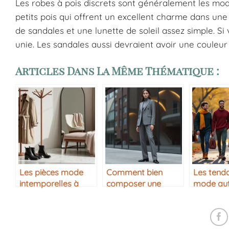
Les robes à pois discrets sont généralement les modè
petits pois qui offrent un excellent charme dans une
de sandales et une lunette de soleil assez simple. Si 
unie. Les sandales aussi devraient avoir une couleur
Articles Dans La Même Thématique :
Les pièces mode
Comment bien
Les tend
intemporelles à
composer une
mode au
avoir dans sa
tenue monochrome
hiver
garde-robe