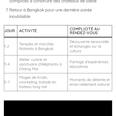
complices à construire des châteaux de sable
Retour à Bangkok pour une dernière soirée
inoubliable
COMPLICITÉ AU
JOUR
ACTIVITÉ
RENDEZ-VOUS
Découverte sensorielle
Temples et marchés
1-2
et échanges sur la
flottants à Bangkok
culture
Atelier cuisine et
Partage d’expériences
3-4
sanctuaire d’éléphants à
éducatives
Chiang Mai
Plages de Krabi,
Moments de détente et
5-7
snorkeling, balade en
émerveillement naturel
bateau long-tail