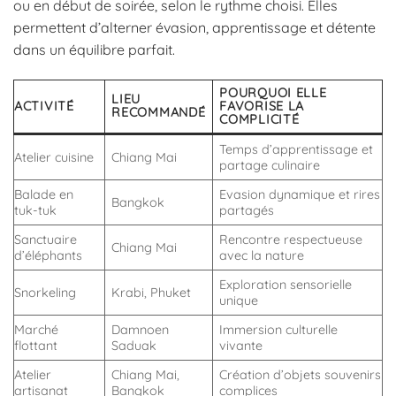
ou en début de soirée, selon le rythme choisi. Elles
permettent d’alterner évasion, apprentissage et détente
dans un équilibre parfait.
POURQUOI ELLE
LIEU
ACTIVITÉ
FAVORISE LA
RECOMMANDÉ
COMPLICITÉ
Temps d’apprentissage et
Atelier cuisine
Chiang Mai
partage culinaire
Balade en
Evasion dynamique et rires
Bangkok
tuk-tuk
partagés
Sanctuaire
Rencontre respectueuse
Chiang Mai
d’éléphants
avec la nature
Exploration sensorielle
Snorkeling
Krabi, Phuket
unique
Marché
Damnoen
Immersion culturelle
flottant
Saduak
vivante
Atelier
Chiang Mai,
Création d’objets souvenirs
artisanat
Bangkok
complices