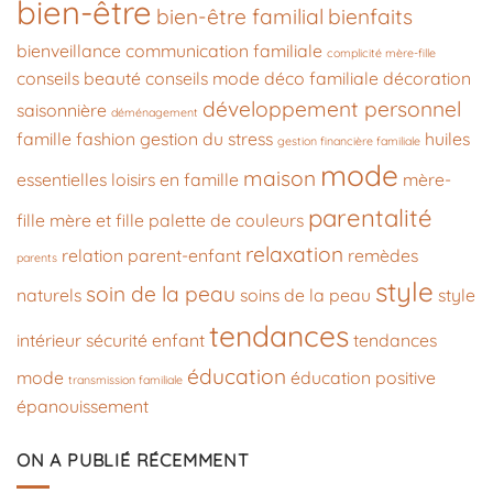
bien-être
bien-être familial
bienfaits
bienveillance
communication familiale
complicité mère-fille
conseils beauté
conseils mode
déco familiale
décoration
développement personnel
saisonnière
déménagement
famille
fashion
gestion du stress
huiles
gestion financière familiale
mode
maison
essentielles
loisirs en famille
mère-
parentalité
fille
mère et fille
palette de couleurs
relaxation
relation parent-enfant
remèdes
parents
style
soin de la peau
naturels
soins de la peau
style
tendances
intérieur
sécurité enfant
tendances
éducation
mode
éducation positive
transmission familiale
épanouissement
ON A PUBLIÉ RÉCEMMENT