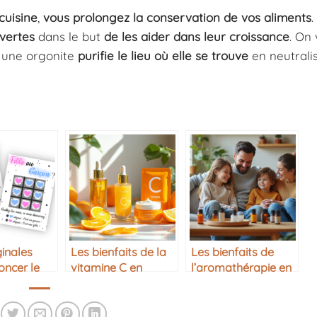
cuisine
,
vous prolongez la conservation de vos aliments
.
 vertes
dans le but
de les aider dans leur croissance
. On
, une orgonite
purifie le lieu où elle se trouve
en neutralis
ginales
Les bienfaits de la
Les bienfaits de
oncer le
vitamine C en
l’aromathérapie en
ébé : 10
cosmétique
famille
ns tendres
er