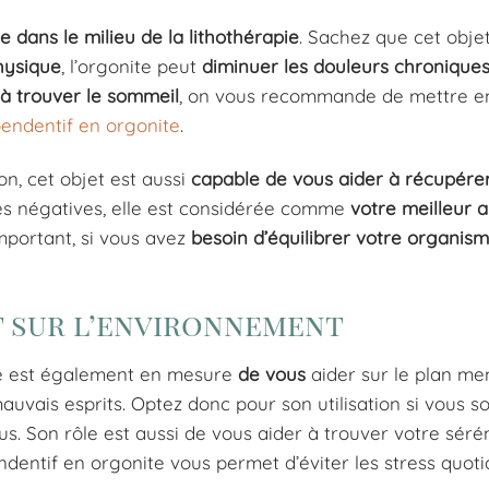
e dans le milieu de la lithothérapie
. Sachez que cet obje
hysique
, l’orgonite peut
diminuer les douleurs chronique
à trouver le sommeil
, on vous recommande de mettre e
endentif en orgonite
.
n, cet objet est aussi
capable de vous aider à récupérer
des négatives, elle est considérée comme
votre meilleur al
 important, si vous avez
besoin d’équilibrer votre organis
t sur l’environnement
elle est également en mesure
de vous
aider sur le plan men
vais esprits. Optez donc pour son utilisation si vous s
s. Son rôle est aussi de vous aider à trouver votre sérén
endentif en orgonite vous permet d’éviter les stress quoti