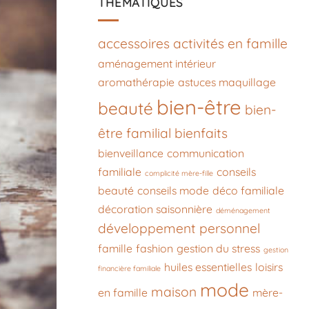
THÉMATIQUES
accessoires
activités en famille
aménagement intérieur
aromathérapie
astuces maquillage
bien-être
beauté
bien-
être familial
bienfaits
bienveillance
communication
familiale
conseils
complicité mère-fille
beauté
conseils mode
déco familiale
décoration saisonnière
déménagement
développement personnel
famille
fashion
gestion du stress
gestion
huiles essentielles
loisirs
financière familiale
mode
maison
en famille
mère-