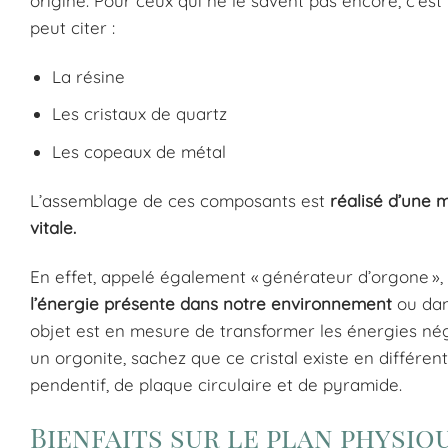
origine. Pour ceux qui ne le savent pas encore, c’es
peut citer :
La résine
Les cristaux de quartz
Les copeaux de métal
L’assemblage de ces composants est
réalisé d’une 
vitale.
En effet, appelé également « générateur d’orgone »,
l’énergie présente dans notre environnement
ou dans
objet est en mesure de transformer les énergies néga
un orgonite, sachez que ce cristal existe en différe
pendentif, de plaque circulaire et de pyramide.
Bienfaits sur le plan physiq