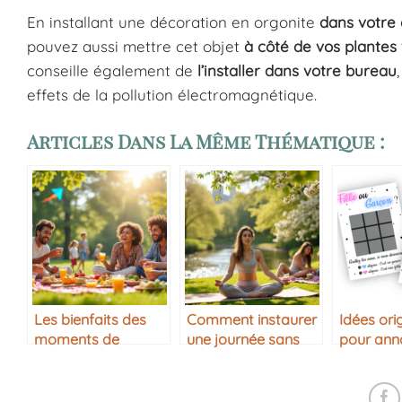
En installant une décoration en orgonite
dans votre 
pouvez aussi mettre cet objet
à côté de vos plantes
conseille également de
l’installer dans votre bureau
effets de la pollution électromagnétique.
Articles Dans La Même Thématique :
Les bienfaits des
Comment instaurer
Idées ori
moments de
une journée sans
pour ann
partage simples
stress
sexe de b
révélatio
à partag