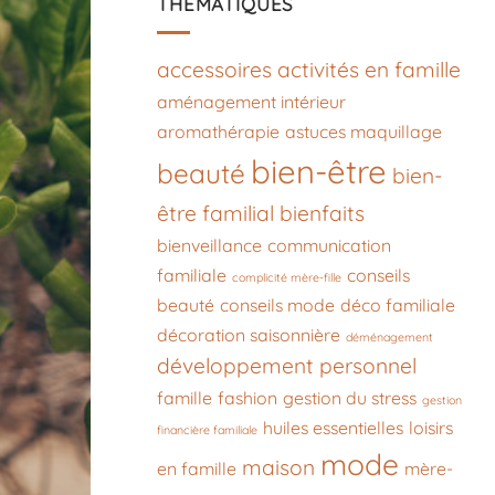
THÉMATIQUES
accessoires
activités en famille
aménagement intérieur
aromathérapie
astuces maquillage
bien-être
beauté
bien-
être familial
bienfaits
bienveillance
communication
familiale
conseils
complicité mère-fille
beauté
conseils mode
déco familiale
décoration saisonnière
déménagement
développement personnel
famille
fashion
gestion du stress
gestion
huiles essentielles
loisirs
financière familiale
mode
maison
en famille
mère-