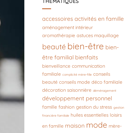
THÉMATIQUES
accessoires
activités en famille
aménagement intérieur
aromathérapie
astuces maquillage
bien-être
beauté
bien-
être familial
bienfaits
bienveillance
communication
familiale
conseils
complicité mère-fille
beauté
conseils mode
déco familiale
décoration saisonnière
déménagement
développement personnel
famille
fashion
gestion du stress
gestion
huiles essentielles
loisirs
financière familiale
mode
maison
en famille
mère-