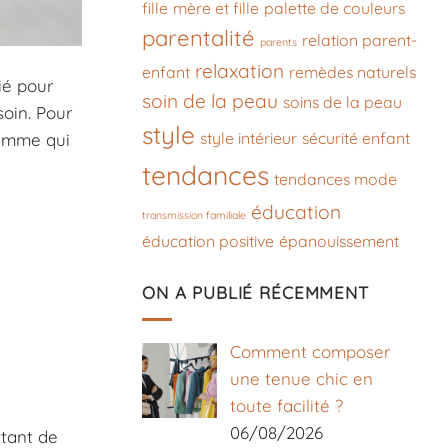
fille
mère et fille
palette de couleurs
parentalité
relation parent-
parents
relaxation
enfant
remèdes naturels
ié pour
soin de la peau
soins de la peau
soin. Pour
style
style intérieur
sécurité enfant
femme qui
tendances
tendances mode
éducation
transmission familiale
éducation positive
épanouissement
ON A PUBLIÉ RÉCEMMENT
Comment composer
une tenue chic en
toute facilité ?
06/08/2026
rtant de