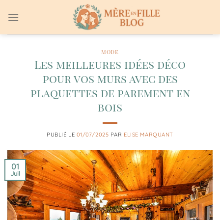
Passer
au
contenu
MODE
Les meilleures idées déco
pour vos murs avec des
plaquettes de parement en
bois
PUBLIÉ LE
01/07/2025
PAR
ELISE MARQUANT
01
Juil