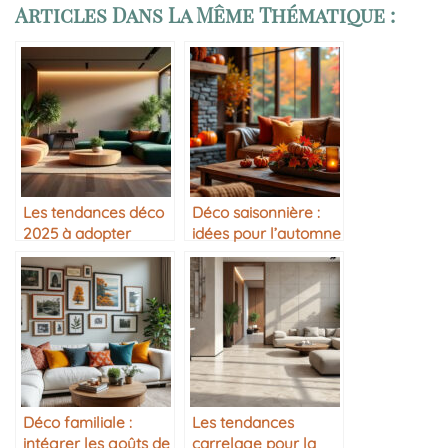
Articles Dans La Même Thématique :
Les tendances déco
Déco saisonnière :
2025 à adopter
idées pour l’automne
Déco familiale :
Les tendances
intégrer les goûts de
carrelage pour la