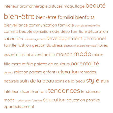
beauté
intérieur
aromathérapie
astuces maquillage
bien-être
bien-être familial
bienfaits
bienveillance
communication familiale
complicité mère-fille
conseils beauté
conseils mode
déco familiale
décoration
développement personnel
saisonnière
déménagement
famille
fashion
gestion du stress
huiles
gestion financière familiale
mode
maison
essentielles
loisirs en famille
mère-
parentalité
fille
mère et fille
palette de couleurs
relaxation
relation parent-enfant
remèdes
parents
style
soin de la peau
naturels
soins de la peau
style
tendances
intérieur
sécurité enfant
tendances
éducation
mode
éducation positive
transmission familiale
épanouissement