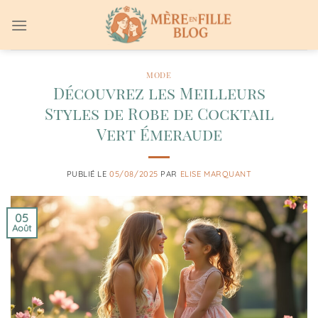
Passer
au
contenu
MODE
Découvrez les Meilleurs
Styles de Robe de Cocktail
Vert Émeraude
PUBLIÉ LE
05/08/2025
PAR
ELISE MARQUANT
05
Août