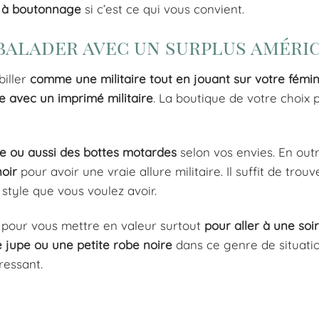
 à boutonnage
si c’est ce qui vous convient.
 balader avec un surplus améri
biller
comme une militaire tout en
jouant sur votre fémin
e
avec
un
imprimé
militaire
. La boutique de votre choix 
ge
ou
aussi
des
bottes
motardes
selon vos envies. En outr
noir
pour avoir une vraie allure militaire. Il suffit de trouv
 style que vous voulez avoir.
pour vous mettre en valeur surtout
pour aller à une soi
 jupe ou
une petite robe noire
dans ce genre de situatio
ressant.