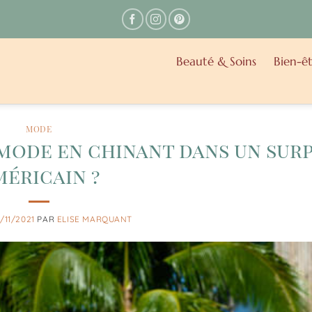
Beauté & Soins
Bien-êt
MODE
mode en chinant dans un sur
méricain ?
/11/2021
PAR
ELISE MARQUANT