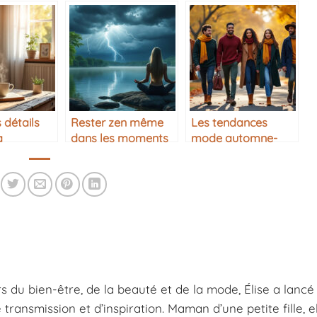
 détails
Rester zen même
Les tendances
a
dans les moments
mode automne-
e dans la
difficiles
hiver
s du bien-être, de la beauté et de la mode, Élise a lancé
ansmission et d’inspiration. Maman d’une petite fille, e