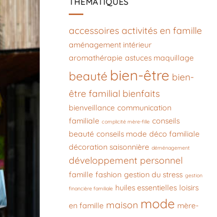
THÉMATIQUES
accessoires
activités en famille
aménagement intérieur
aromathérapie
astuces maquillage
bien-être
beauté
bien-
être familial
bienfaits
bienveillance
communication
familiale
conseils
complicité mère-fille
beauté
conseils mode
déco familiale
décoration saisonnière
déménagement
développement personnel
famille
fashion
gestion du stress
gestion
huiles essentielles
loisirs
financière familiale
mode
maison
en famille
mère-