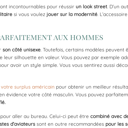
ont incontournables pour réussir
un
look
street
. D’un au
litaire
si vous voulez
jouer
sur
la
modernité
. L’accessoire
 parfaitement aux hommes
ar
son
côté
unisexe
. Toutefois, certains modèles peuvent 
 leur silhouette en valeur. Vous pouvez par exemple a
our avoir un style simple. Vous vous sentirez aussi déco
r
votre surplus américain
pour obtenir un meilleur résulta
en évidence votre côté masculin. Vous pouvez parfaitem
lé.
pour aller au bureau. Celui-ci peut être
combiné
avec d
stes
d’aviateurs
sont en outre recommandées
pour
les s