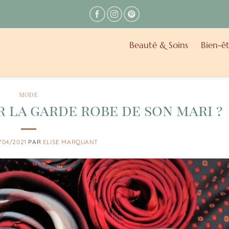
Beauté & Soins
Bien-êt
MODE
la garde robe de son mari ?
/04/2021
PAR
ELISE MARQUANT