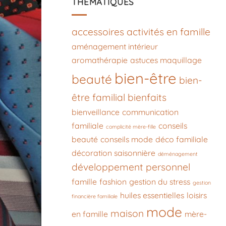
THÉMATIQUES
accessoires
activités en famille
aménagement intérieur
aromathérapie
astuces maquillage
bien-être
beauté
bien-
être familial
bienfaits
bienveillance
communication
familiale
conseils
complicité mère-fille
beauté
conseils mode
déco familiale
décoration saisonnière
déménagement
développement personnel
famille
fashion
gestion du stress
gestion
huiles essentielles
loisirs
financière familiale
mode
maison
en famille
mère-