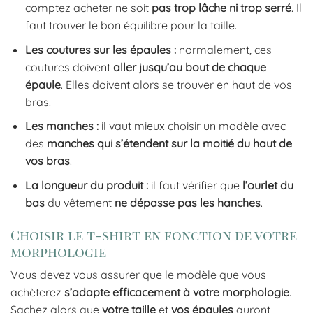
comptez acheter ne soit
pas
trop
lâche
ni
trop
serré
. Il
faut trouver le bon équilibre pour la taille.
Les coutures sur les épaules :
normalement, ces
coutures doivent
aller
jusqu’au
bout
de
chaque
épaule
. Elles doivent alors se trouver en haut de vos
bras.
Les manches :
il vaut mieux choisir un modèle avec
des
manches
qui
s’étendent
sur
la
moitié
du
haut
de
vos
bras
.
La longueur du produit :
il faut vérifier que
l’ourlet
du
bas
du vêtement
ne
dépasse
pas
les
hanches
.
Choisir le t-shirt en fonction de votre
morphologie
Vous devez vous assurer que le modèle que vous
achèterez
s’adapte
efficacement à
votre
morphologie
.
Sachez alors que
votre
taille
et
vos
épaules
auront