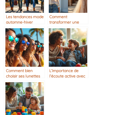
Les tendances mode
Comment
automne-hiver
transformer une
tenue de jour en
tenue de soirée
Comment bien
L’importance de
choisir ses lunettes
l’écoute active avec
de soleil
son ado