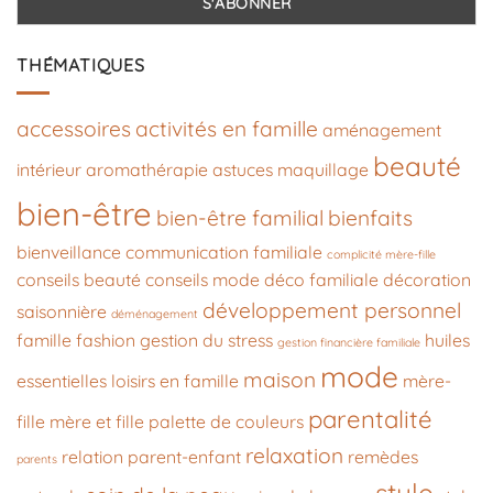
THÉMATIQUES
accessoires
activités en famille
aménagement
beauté
intérieur
aromathérapie
astuces maquillage
bien-être
bien-être familial
bienfaits
bienveillance
communication familiale
complicité mère-fille
conseils beauté
conseils mode
déco familiale
décoration
développement personnel
saisonnière
déménagement
famille
fashion
gestion du stress
huiles
gestion financière familiale
mode
maison
essentielles
loisirs en famille
mère-
parentalité
fille
mère et fille
palette de couleurs
relaxation
relation parent-enfant
remèdes
parents
style