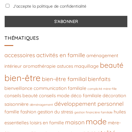
J'accepte la politique de confidentialité
THÉMATIQUES
accessoires
activités en famille
aménagement
beauté
intérieur
aromathérapie
astuces maquillage
bien-être
bien-être familial
bienfaits
bienveillance
communication familiale
complicité mère-fille
conseils beauté
conseils mode
déco familiale
décoration
développement personnel
saisonnière
déménagement
famille
fashion
gestion du stress
huiles
gestion financière familiale
mode
maison
essentielles
loisirs en famille
mère-