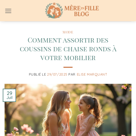
Passer
au
contenu
MODE
Comment assortir des
coussins de chaise ronds à
votre mobilier
PUBLIÉ LE
29/07/2025
PAR
ELISE MARQUANT
29
Juil