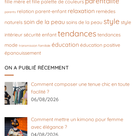
parentalité
fille
mère et fille
palette de couleurs
relaxation
relation parent-enfant
remèdes
parents
style
soin de la peau
naturels
soins de la peau
style
tendances
intérieur
sécurité enfant
tendances
éducation
mode
éducation positive
transmission familiale
épanouissement
ON A PUBLIÉ RÉCEMMENT
Comment composer une tenue chic en toute
facilité ?
06/08/2026
Comment mettre un kimono pour femme
avec élégance ?
04/08/2026