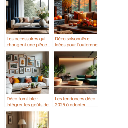
Les accessoires qui
Déco saisonnière :
changent une pièce
idées pour l’automne
Déco familiale :
Les tendances déco
intégrer les goûts de
2025 à adopter
chacun