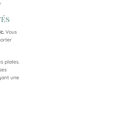
r
tés
c.
Vous
porter
s plates.
uses
ayant une