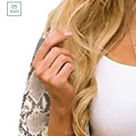
05
Août