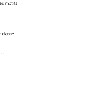
es motifs
 classe
.
 :