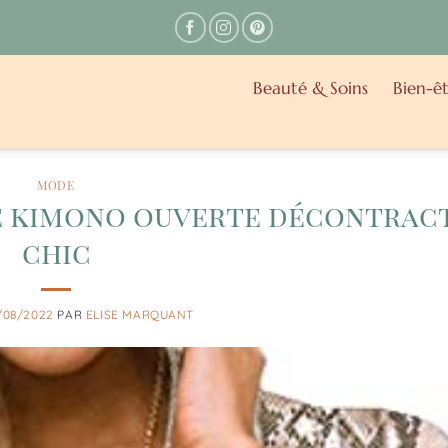
Beauté & Soins
Bien-êt
MODE
te kimono ouverte décontrac
chic
/08/2022
PAR
ELISE MARQUANT