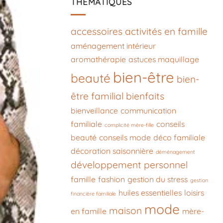
THÉMATIQUES
accessoires
activités en famille
aménagement intérieur
aromathérapie
astuces maquillage
bien-être
beauté
bien-
être familial
bienfaits
bienveillance
communication
familiale
conseils
complicité mère-fille
beauté
conseils mode
déco familiale
décoration saisonnière
déménagement
développement personnel
famille
fashion
gestion du stress
gestion
huiles essentielles
loisirs
financière familiale
mode
maison
en famille
mère-