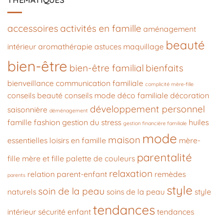
THÉMATIQUES
accessoires
activités en famille
aménagement
beauté
intérieur
aromathérapie
astuces maquillage
bien-être
bien-être familial
bienfaits
bienveillance
communication familiale
complicité mère-fille
conseils beauté
conseils mode
déco familiale
décoration
développement personnel
saisonnière
déménagement
famille
fashion
gestion du stress
huiles
gestion financière familiale
mode
maison
essentielles
loisirs en famille
mère-
parentalité
fille
mère et fille
palette de couleurs
relaxation
relation parent-enfant
remèdes
parents
style
soin de la peau
naturels
soins de la peau
style
tendances
intérieur
sécurité enfant
tendances