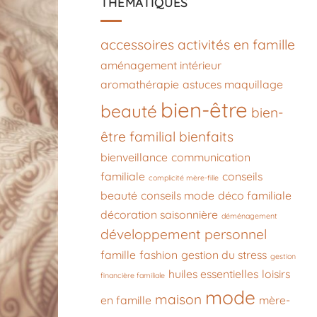
THÉMATIQUES
accessoires
activités en famille
aménagement intérieur
aromathérapie
astuces maquillage
bien-être
beauté
bien-
être familial
bienfaits
bienveillance
communication
familiale
conseils
complicité mère-fille
beauté
conseils mode
déco familiale
décoration saisonnière
déménagement
développement personnel
famille
fashion
gestion du stress
gestion
huiles essentielles
loisirs
financière familiale
mode
maison
en famille
mère-