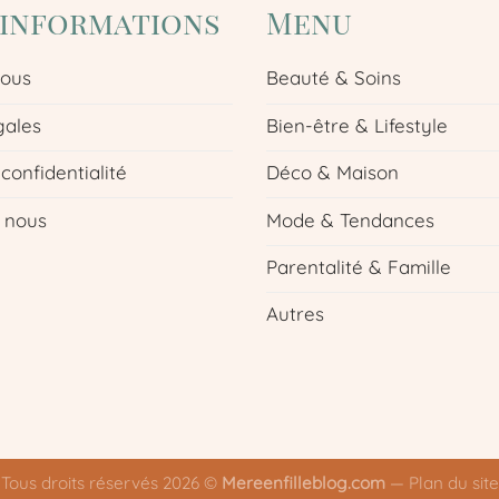
'informations
Menu
nous
Beauté & Soins
gales
Bien-être & Lifestyle
 confidentialité
Déco & Maison
 nous
Mode & Tendances
Parentalité & Famille
Autres
Tous droits réservés 2026 ©
Mereenfilleblog.com
—
Plan du site