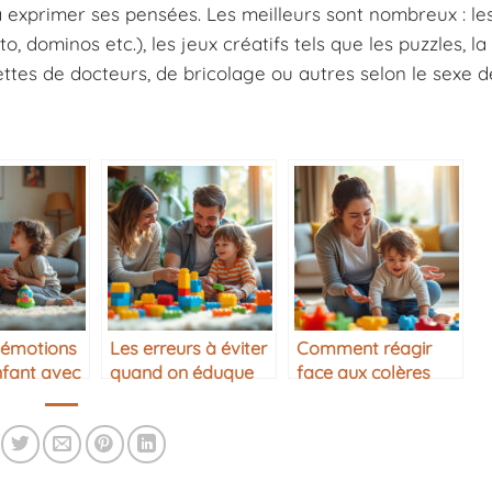
et à exprimer ses pensées. Les meilleurs sont nombreux : le
o, dominos etc.), les jeux créatifs tels que les puzzles, la
lettes de docteurs, de bricolage ou autres selon le sexe d
 émotions
Les erreurs à éviter
Comment réagir
nfant avec
quand on éduque
face aux colères
ance
son enfant
d’un enfant