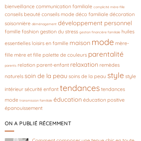
bienveillance
communication familiale
complicité mère-fille
conseils beauté
conseils mode
déco familiale
décoration
développement personnel
saisonnière
déménagement
famille
fashion
gestion du stress
huiles
gestion financière familiale
mode
maison
essentielles
loisirs en famille
mère-
parentalité
fille
mère et fille
palette de couleurs
relaxation
relation parent-enfant
remèdes
parents
style
soin de la peau
naturels
soins de la peau
style
tendances
intérieur
sécurité enfant
tendances
éducation
mode
éducation positive
transmission familiale
épanouissement
ON A PUBLIÉ RÉCEMMENT
Comment composer une tenue chic en toute