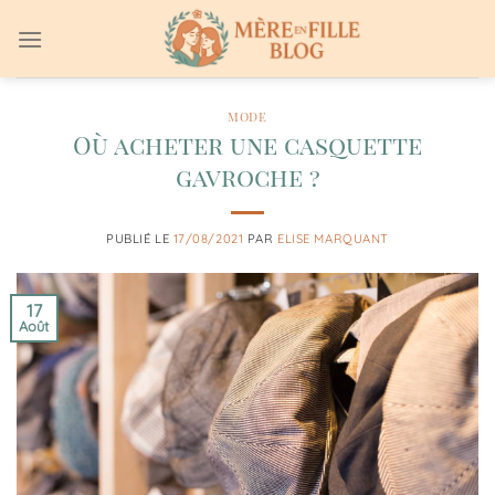
Passer
au
contenu
MODE
Où acheter une casquette
gavroche ?
PUBLIÉ LE
17/08/2021
PAR
ELISE MARQUANT
17
Août